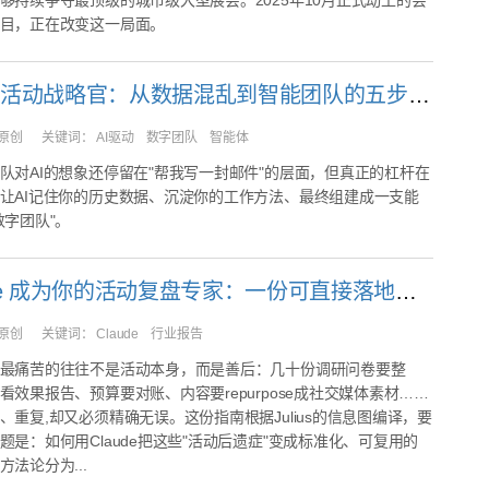
够持续争夺最顶级的城市级大型展会。2025年10月正式动工的会
目，正在改变这一局面。
AI 驱动的活动战略官：从数据混乱到智能团队的五步进化
原创
关键词：
AI驱动 数字团队 智能体
队对AI的想象还停留在"帮我写一封邮件"的层面，但真正的杠杆在
让AI记住你的历史数据、沉淀你的工作方法、最终组建成一支能
数字团队"。
让 Claude 成为你的活动复盘专家：一份可直接落地的操作指南
原创
关键词：
Claude 行业报告
最痛苦的往往不是活动本身，而是善后：几十份调研问卷要整
看效果报告、预算要对账、内容要repurpose成社交媒体素材……
、重复,却又必须精确无误。这份指南根据Julius的信息图编译，要
题是：如何用Claude把这些"活动后遗症"变成标准化、可复用的
法论分为...