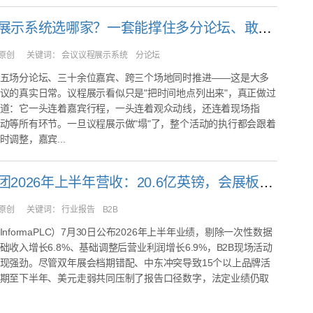
会议议程展示系统选哪家？一套能撑住多分论坛、敢对嘉宾"实时同步"的系统
原创
关键词：
会议议程展示系统 分论坛
五场分论坛、三十余位嘉宾、跨三个场地同时推进——这是大多
议的真实日常。议程展示看似只是"把时间地点列出来"，真正做过
道：它一头连着嘉宾行程，一头连着观众动线，还连着现场指
动等所有环节。一旦议程展示做"塌"了，整个活动的执行都会跟着
调整，嘉宾...
英富曼集团2026年上半年营收：20.6亿英镑，会展板块基础增长8%
原创
关键词：
行业报告 B2B
nformaPLC）7月30日公布2026年上半年业绩，剔除一次性数据
础收入增长6.8%、基础调整后营业利润增长6.9%，B2B现场活动
现强劲。尽管双年展会档期错配、中东冲突导致15个以上品牌活
期至下半年、美元走弱共同压制了报告口径数字，法定业绩仍取