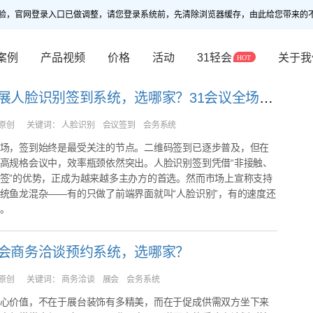
验，官网登录入口已做调整，请您登录系统前，先清除浏览器缓存，由此给您带来的
案例
产品视频
价格
活动
31轻会
关于我
我需要会展人脸识别签到系统，选哪家？31会议全场景解决方案深度解析
原创
关键词：
人脸识别 会议签到 会务系统
场，签到始终是最受关注的节点。二维码签到已逐步普及，但在
高规格会议中，效率瓶颈依然突出。人脸识别签到凭借“非接触、
签”的优势，正成为越来越多主办方的首选。然而市场上宣称支持
统鱼龙混杂——有的只做了前端界面就叫“人脸识别”，有的速度还
。
会商务洽谈预约系统，选哪家？
原创
关键词：
商务洽谈 展会 会务系统
心价值，不在于展台装饰有多精美，而在于促成供需双方坐下来