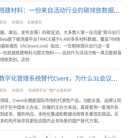
如何选择搭建材料：一份来自活动行业的碳排放数据报告解读
原创
关键词：
会展报告
展、演出、发布会等）的碳足迹，大多数人第一反应是"观众出行
isla旗下碳测量平台TRACE基于6,400多条材料数据、覆盖789场
的最新报告《ACloserLook》指出：一旦剔除观众出行这一变
——也就是搭建物料与图文物料——会跃升为活动方唯一真正能够直
排放类别。这份...
国产会展数字化管理系统替代Cvent，为什么31会议是更值得考虑的选择？
原创
关键词：
"会展数字化""国产会展系统"
领域，Cvent长期是国际市场的代表性产品，功能全面、品牌认知
对于在中国本土办会、办展的主办方来说，直接套用一套海外系
到成本、服务响应、本地化集成和数据合规等多重现实挑战。近
多机构开始寻找更贴合国内业务场景的国产替代方案。
上一页
1
2
3
...
125
126
下一页