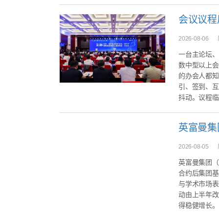
2026-08-06
一台主论坛、
数中型以上会
的办会人都知
引、签到、互
抖动。议程临时
2026-08-05
英富曼集团（I
合约后集团基
与学术市场表
动由上半年改
得稳健增长。