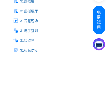
31虚拟展
31虚拟展厅
免
费
31智慧现场
试
用
31电子签到
31接待易
31智慧防疫