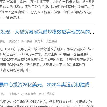
中却常常事与愿违：国际工业展中，远道而来的采购商计划对接8
期内只约到2家。老客户赴会洽谈，因展位调整错过约谈窗口。传
靠Excel整理资料，主办方人工调度，微信、邮件来回确认沟通。
000名买家规...
CEIR研究发现：大型贸易展凭借规模效应实现55%的利润率回报
原创
关键词：
B2B展会 展览业 大型展会
心（CEIR）发布了第二版《绩效基准手册》，聚焦展览面积达20
净销售面积，≈1.86万平方米）及以上的B2B展会（含会带展）。
管2025年参展商和参观者数量增长有所放缓，但规模效应依然为
显著的财务优势。研究显示，大型展会的平均净利润率达到
的主办方实现盈利，中...
洛杉矶会展中心投资26亿美元，2028年奥运前初建成，活动排期到了2040年
原创
关键词：
2028奥运会 会展 洛杉矶
缺酒店、娱乐场馆和全球知名度，但长期以来缺少一座足够大的