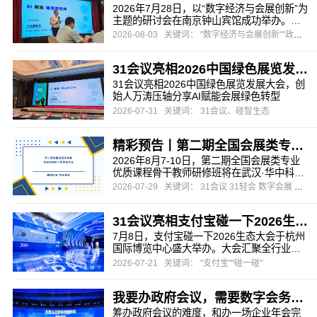
2026年7月28日，以“数字经济与会展创新”为
主题的研讨会在南京钟山宾馆成功举办。本
次研讨会由江苏省会议展览业协会与南京市
2026-08-03
关键词： "数字经济与会展创新""政府会议""会展"
会议展览业协会联合主办，旨在为会员企业
把握数字化浪潮下的行业先机，探索会展业
31会议亮相2026中国绿色展览发展大会，创始人万涛压轴分享AI赋能会展绿色转型
务转型升级的有效路径。
31会议亮相2026中国绿色展览发展大会，创
始人万涛压轴分享AI赋能会展绿色转型
2026-07-31
关键词： 31会议、碰智生态
精彩预告丨第二期全国会展类专业优质课程骨干教师研修班
2026年8月7-10日，第二期全国会展类专业
优质课程骨干教师研修班将在武汉·华中科技
大学出版社举办。
2026-07-29
关键词： 31会议 31轻会 数字会展 会务数字化 暑期研修班
31会议亮相支付宝碰一下2026生态大会，推出会展文商旅全场景“碰一碰”解决方案
7月8日，支付宝碰一下2026生态大会于杭州
国际博览中心盛大举办。大会汇聚全行业生
态合作伙伴，围绕前沿交互技术、AI融合创
2026-07-21
关键词： "支付宝""碰一碰"
新、产业落地应用三大核心维度，集中展示
数字技术赋能实体产业的全新路径。作为支
我要办政府会议，需要数字会务系统，推荐哪家？
付宝在会展领域深度绑定的核心生态伙伴，
31会议与支付宝在智慧会展、智碰生态、智
筹办政府会议的难度，和办一场企业年会完