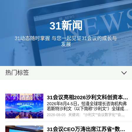
31新闻
31动态随时掌握 与您一起见证31会议的成长与
发展
热门标签
31会议亮相2026沙利文科创资本峰会，一站式数字办会方案助力高端产业盛会
2026年8月4-5日，恰逢全球增长咨询机构弗
若斯特沙利文（以下简称“沙利文”）全球成立
65周年、沙利文峰会落地中国20周年，由沙
2026-08-05
关键词： "沙利文""会议数字化""会展营销"
利文主办，头豹研究院协办的第二十届沙利
文全球增长、科创与领导力峰会暨第五届新
31会议CEO万涛出席江苏省“数字经济与会展创新”主题研讨会，以“AI赋能，碰出新空间”助推会展数字化转型
投资大会在上海盛大启幕。