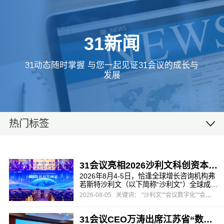
31新闻
31动态随时掌握 与您一起见证31会议的成长与
发展
热门标签
31会议亮相2026沙利文科创资本峰会，一站式数字办会方案助力高端产业盛会
2026年8月4-5日，恰逢全球增长咨询机构弗
若斯特沙利文（以下简称“沙利文”）全球成立
65周年、沙利文峰会落地中国20周年，由沙
2026-08-05
关键词： "沙利文""会议数字化""会展营销"
利文主办，头豹研究院协办的第二十届沙利
文全球增长、科创与领导力峰会暨第五届新
31会议CEO万涛出席江苏省“数字经济与会展创新”主题研讨会，以“AI赋能，碰出新空间”助推会展数字化转型
投资大会在上海盛大启幕。