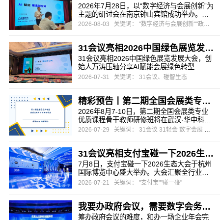
2026年7月28日，以“数字经济与会展创新”为
主题的研讨会在南京钟山宾馆成功举办。本
次研讨会由江苏省会议展览业协会与南京市
2026-08-03
关键词： "数字经济与会展创新""政府会议""会展"
会议展览业协会联合主办，旨在为会员企业
把握数字化浪潮下的行业先机，探索会展业
31会议亮相2026中国绿色展览发展大会，创始人万涛压轴分享AI赋能会展绿色转型
务转型升级的有效路径。
31会议亮相2026中国绿色展览发展大会，创
始人万涛压轴分享AI赋能会展绿色转型
2026-07-31
关键词： 31会议、碰智生态
精彩预告丨第二期全国会展类专业优质课程骨干教师研修班
2026年8月7-10日，第二期全国会展类专业
优质课程骨干教师研修班将在武汉·华中科技
大学出版社举办。
2026-07-29
关键词： 31会议 31轻会 数字会展 会务数字化 暑期研修班
31会议亮相支付宝碰一下2026生态大会，推出会展文商旅全场景“碰一碰”解决方案
7月8日，支付宝碰一下2026生态大会于杭州
国际博览中心盛大举办。大会汇聚全行业生
态合作伙伴，围绕前沿交互技术、AI融合创
2026-07-21
关键词： "支付宝""碰一碰"
新、产业落地应用三大核心维度，集中展示
数字技术赋能实体产业的全新路径。作为支
我要办政府会议，需要数字会务系统，推荐哪家？
付宝在会展领域深度绑定的核心生态伙伴，
31会议与支付宝在智慧会展、智碰生态、智
筹办政府会议的难度，和办一场企业年会完