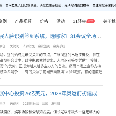
验，官网登录入口已做调整，请您登录系统前，先清除浏览器缓存，由此给您带来的
案例
产品视频
价格
活动
31轻会
关于我
我需要会展人脸识别签到系统，选哪家？31会议全场景解决方案深度解析
原创
关键词：
人脸识别 会议签到 会务系统
场，签到始终是最受关注的节点。二维码签到已逐步普及，但在
高规格会议中，效率瓶颈依然突出。人脸识别签到凭借“非接触、
签”的优势，正成为越来越多主办方的首选。然而市场上宣称支持
统鱼龙混杂——有的只做了前端界面就叫“人脸识别”，有的速度还
。
洛杉矶会展中心投资26亿美元，2028年奥运前初建成，活动排期到了2040年
原创
关键词：
2028奥运会 会展 洛杉矶
缺酒店、娱乐场馆和全球知名度，但长期以来缺少一座足够大的