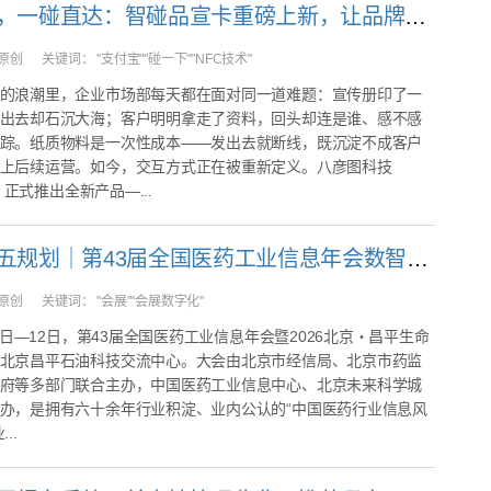
告别纸质，一碰直达：智碰品宣卡重磅上新，让品牌全开口
原创
关键词：
"支付宝""碰一下""NFC技术"
的浪潮里，企业市场部每天都在面对同一道难题：宣传册印了一
出去却石沉大海；客户明明拿走了资料，回头却连是谁、感不感
踪。纸质物料是一次性成本——发出去就断线，既沉淀不成客户
上后续运营。如今，交互方式正在被重新定义。八彦图科技
I）正式推出全新产品—...
锚定十五五规划｜第43届全国医药工业信息年会数智办会全纪实
原创
关键词：
"会展""会展数字化"
11日—12日，第43届全国医药工业信息年会暨2026北京・昌平生命
北京昌平石油科技交流中心。大会由北京市经信局、北京市药监
府等多部门联合主办，中国医药工业信息中心、北京未来科学城
办，是拥有六十余年行业积淀、业内公认的“中国医药行业信息风
..