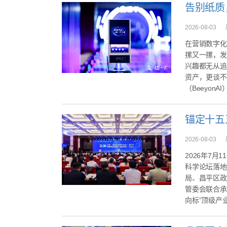
2026-08-03
在营销数字化
摞又一摞，发
兴趣都无从追
资产，更谈不
（BeeyonA
2026-08-03
2026年7月
科学论坛落地
局、昌平区政
管委会联合承
向标”顶级产业.