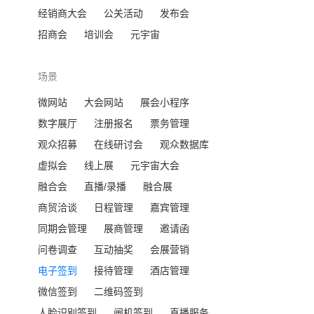
经销商大会
公关活动
发布会
招商会
培训会
元宇宙
场景
微网站
大会网站
展会小程序
数字展厅
注册报名
票务管理
观众招募
在线研讨会
观众数据库
虚拟会
线上展
元宇宙大会
融合会
直播/录播
融合展
商贸洽谈
日程管理
嘉宾管理
同期会管理
展商管理
邀请函
问卷调查
互动抽奖
会展营销
电子签到
接待管理
酒店管理
微信签到
二维码签到
人脸识别签到
闸机签到
直播服务