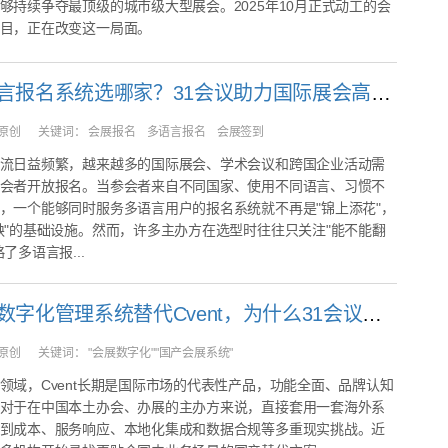
够持续争夺最顶级的城市级大型展会。2025年10月正式动工的会
目，正在改变这一局面。
会展多语言报名系统选哪家？31会议助力国际展会高效获客
原创
关键词：
会展报名 多语言报名 会展签到
流日益频繁，越来越多的国际展会、学术会议和跨国企业活动需
会者开放报名。当参会者来自不同国家、使用不同语言、习惯不
，一个能够同时服务多语言用户的报名系统就不再是"锦上添花"，
缺"的基础设施。然而，许多主办方在选型时往往只关注"能不能翻
了多语言报...
国产会展数字化管理系统替代Cvent，为什么31会议是更值得考虑的选择？
原创
关键词：
"会展数字化""国产会展系统"
领域，Cvent长期是国际市场的代表性产品，功能全面、品牌认知
对于在中国本土办会、办展的主办方来说，直接套用一套海外系
到成本、服务响应、本地化集成和数据合规等多重现实挑战。近