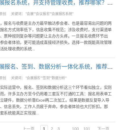
我需要会展报名系统，并支持管理收费，推荐哪家？31会议一站式报名收费方案详解
原创
关键词：
"会展""会议报名""会展报名系统"
，报名与收费是主办方最早触达参会者、也是最容易出问题的两
报名方式效率低下，信息收集不规范；涉及收费时，支付渠道单
、票种规则复杂等问题更让主办方头疼。一旦报名收费环节出
参会者体验，更可能造成直接经济损失。选择一款既能高效管理
活处理收费的系统...
我要找会展报名、签到、数据分析一体化系统，推荐哪家？
原创
关键词：
"会展报名""签到""数据分析"
实际运营中，报名、签到和数据分析这三个环节看似独立，实则
而，许多主办方至今仍用着三套互不打通的工具：报名用表单工
立硬件，数据分析靠Excel再二次加工。结果是数据反复导入导
、信息丢失，工作人员疲于奔命，参会者体验也大打折扣。那
套系统能真正实现报...
上一页
1
2
3
...
100
101
下一页