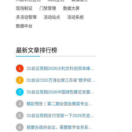
现场制证
门禁管理
数据大屏
多活动管理
活动站点
活动系统
数据中台
最新文章排行榜
1
31会议亮相2026沙利文科创资本峰会，一站式数字办会方案助力高端产业盛会
2
31会议CEO万涛出席江苏省“数字经济与会展创新”主题研讨会，以“AI赋能，碰出新空间”助推会展数字化转型
3
31会议亮相2026中国绿色展览发展大会，创始人万涛压轴分享AI赋能会展绿色转型
4
精彩预告丨第二期全国会展类专业优质课程骨干教师研修班
5
31会议亮相支付宝碰一下2026生态大会，推出会展文商旅全场景“碰一碰”解决方案
6
我要办政府会议，需要数字会务系统，推荐哪家？