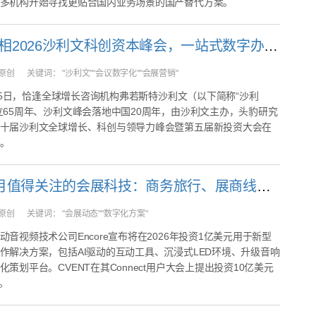
多机构开始寻找更贴合国内业务场景的国产替代方案。
31会议亮相2026沙利文科创资本峰会，一站式数字办会方案助力高端产业盛会
原创
关键词：
"沙利文""会议数字化""会展营销"
月4-5日，恰逢全球增长咨询机构弗若斯特沙利文（以下简称“沙利
立65周年、沙利文峰会落地中国20周年，由沙利文主办，头豹研究
十届沙利文全球增长、科创与领导力峰会暨第五届新投资大会在
。
2026年7月值得关注的会展科技：商务旅行、展商线索等创新工具
原创
关键词：
"会展动态""数字化方案"
动音视频技术公司Encore宣布将在2026年投资1亿美元用于新型
作解决方案，包括AI驱动的互动工具、沉浸式LED环境、升级音响
策划平台。CVENT在其Connect用户大会上提出投资10亿美元
发。