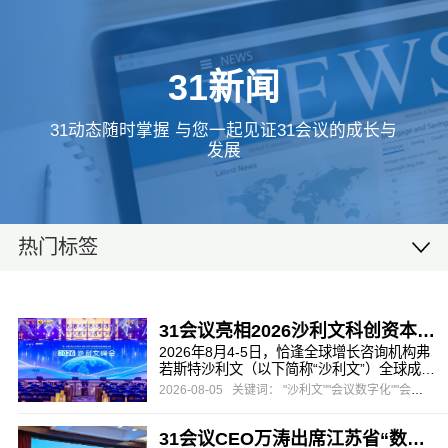
31新闻
31动态随时掌握 与您一起见证31会议的成长与
发展
热门标签
31会议亮相2026沙利文科创资本峰会，一站式数字办会方案助力高端产业盛会
2026年8月4-5日，恰逢全球增长咨询机构弗
若斯特沙利文（以下简称“沙利文”）全球成立
65周年、沙利文峰会落地中国20周年，由沙
2026-08-05
关键词： "沙利文""会议数字化""会展营销"
利文主办，头豹研究院协办的第二十届沙利
文全球增长、科创与领导力峰会暨第五届新
31会议CEO万涛出席江苏省“数字经济与会展创新”主题研讨会，以“AI赋能，碰出新空间”助推会展数字化转型
投资大会在上海盛大启幕。