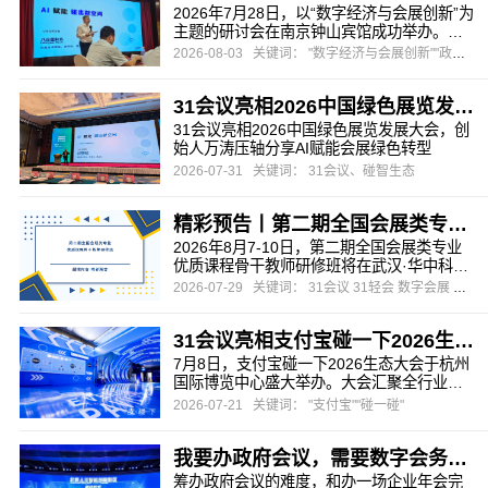
2026年7月28日，以“数字经济与会展创新”为
主题的研讨会在南京钟山宾馆成功举办。本
次研讨会由江苏省会议展览业协会与南京市
2026-08-03
关键词： "数字经济与会展创新""政府会议""会展"
会议展览业协会联合主办，旨在为会员企业
把握数字化浪潮下的行业先机，探索会展业
31会议亮相2026中国绿色展览发展大会，创始人万涛压轴分享AI赋能会展绿色转型
务转型升级的有效路径。
31会议亮相2026中国绿色展览发展大会，创
始人万涛压轴分享AI赋能会展绿色转型
2026-07-31
关键词： 31会议、碰智生态
精彩预告丨第二期全国会展类专业优质课程骨干教师研修班
2026年8月7-10日，第二期全国会展类专业
优质课程骨干教师研修班将在武汉·华中科技
大学出版社举办。
2026-07-29
关键词： 31会议 31轻会 数字会展 会务数字化 暑期研修班
31会议亮相支付宝碰一下2026生态大会，推出会展文商旅全场景“碰一碰”解决方案
7月8日，支付宝碰一下2026生态大会于杭州
国际博览中心盛大举办。大会汇聚全行业生
态合作伙伴，围绕前沿交互技术、AI融合创
2026-07-21
关键词： "支付宝""碰一碰"
新、产业落地应用三大核心维度，集中展示
数字技术赋能实体产业的全新路径。作为支
我要办政府会议，需要数字会务系统，推荐哪家？
付宝在会展领域深度绑定的核心生态伙伴，
31会议与支付宝在智慧会展、智碰生态、智
筹办政府会议的难度，和办一场企业年会完