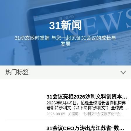
31新闻
31动态随时掌握 与您一起见证31会议的成长与
发展
热门标签
31会议亮相2026沙利文科创资本峰会，一站式数字办会方案助力高端产业盛会
2026年8月4-5日，恰逢全球增长咨询机构弗
若斯特沙利文（以下简称“沙利文”）全球成立
65周年、沙利文峰会落地中国20周年，由沙
2026-08-05
关键词： "沙利文""会议数字化""会展营销"
利文主办，头豹研究院协办的第二十届沙利
文全球增长、科创与领导力峰会暨第五届新
31会议CEO万涛出席江苏省“数字经济与会展创新”主题研讨会，以“AI赋能，碰出新空间”助推会展数字化转型
投资大会在上海盛大启幕。