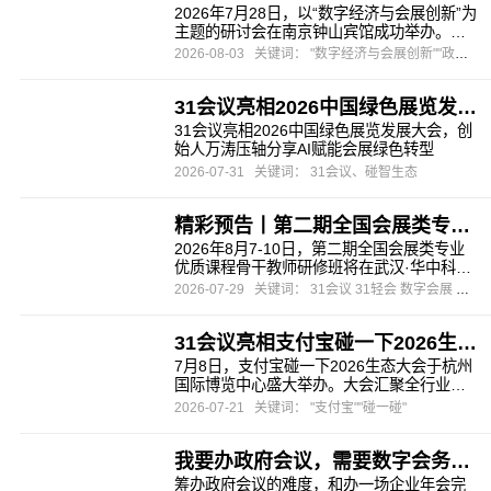
2026年7月28日，以“数字经济与会展创新”为
主题的研讨会在南京钟山宾馆成功举办。本
次研讨会由江苏省会议展览业协会与南京市
2026-08-03
关键词： "数字经济与会展创新""政府会议""会展"
会议展览业协会联合主办，旨在为会员企业
把握数字化浪潮下的行业先机，探索会展业
31会议亮相2026中国绿色展览发展大会，创始人万涛压轴分享AI赋能会展绿色转型
务转型升级的有效路径。
31会议亮相2026中国绿色展览发展大会，创
始人万涛压轴分享AI赋能会展绿色转型
2026-07-31
关键词： 31会议、碰智生态
精彩预告丨第二期全国会展类专业优质课程骨干教师研修班
2026年8月7-10日，第二期全国会展类专业
优质课程骨干教师研修班将在武汉·华中科技
大学出版社举办。
2026-07-29
关键词： 31会议 31轻会 数字会展 会务数字化 暑期研修班
31会议亮相支付宝碰一下2026生态大会，推出会展文商旅全场景“碰一碰”解决方案
7月8日，支付宝碰一下2026生态大会于杭州
国际博览中心盛大举办。大会汇聚全行业生
态合作伙伴，围绕前沿交互技术、AI融合创
2026-07-21
关键词： "支付宝""碰一碰"
新、产业落地应用三大核心维度，集中展示
数字技术赋能实体产业的全新路径。作为支
我要办政府会议，需要数字会务系统，推荐哪家？
付宝在会展领域深度绑定的核心生态伙伴，
31会议与支付宝在智慧会展、智碰生态、智
筹办政府会议的难度，和办一场企业年会完