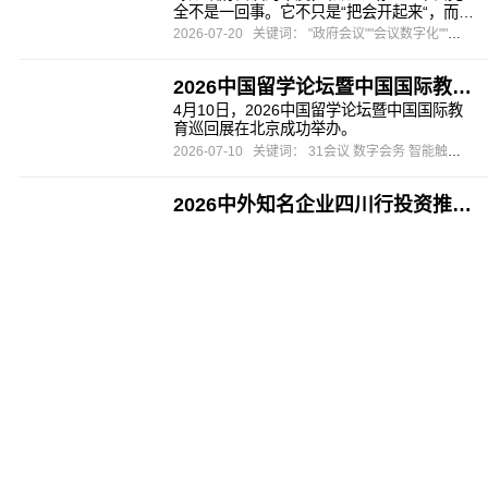
碰空间、企业智碰等多领域展开全面...
全不是一回事。它不只是“把会开起来“，而是
要在安全合规、流程审批、数据主权、现场
2026-07-20
关键词： "政府会议""会议数字化""会议签到"
管控、会后归档等多个维度上同时达标。稍
有遗漏，轻则内部通报，重则问责追责。在
2026中国留学论坛暨中国国际教育巡回展圆满举办 数字技术赋能国际教育盛会
政务会议数字化这条赛道上，并非随便一家
服务商都能胜任。从信息安全等保三级认
4月10日，2026中国留学论坛暨中国国际教
证、私有化部署能力，到多级组织...
育巡回展在北京成功举办。
2026-07-10
关键词： 31会议 数字会务 智能触达 自助签到 国际教育 留学e网通
2026中外知名企业四川行投资推介会圆满落幕 数字技术串联产业对接新链路
数字技术正成为加速产业对接、降低交流壁
垒的核心工具。
2026-07-10
关键词： 31会议 产业招商 数字会展 会务数字化 四川省“十五五”
服务过大型政府会议数字化的公司，选哪家？
本文梳理大型政府会议多语种、高合规、多
方协同等难点，31会议一体化平台搭建双语
门户，精细化证件门禁管理，拥有权威安全
2026-07-09
关键词： 31会议，政府会议，多语种，数据合规
资质、支持私有化部署，沉淀可复用会议资
产，服务多场国家级峰会。
服务过世界500强的会展数字化管理系统，推荐哪家？
本文剖析世界500强办会流程割裂、数据分散
等痛点，介绍31会议一站式数字会展平台，