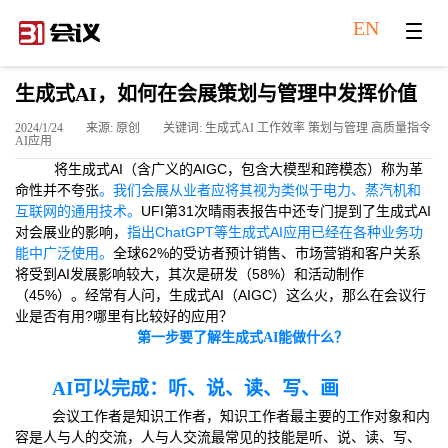
EN
生成式AI，如何在会展策划与管理中发挥价值
2024/1/24
来源: 原创
关键词: 生成式AI 工作效率 策划与管理 高质量指令
AI应用
将生成式AI（含广义的AIGC，包含大模型和跨模态）称为革
命性并不夸张
。我们会展从业者应将其视为类似于电力、蒸汽机和
互联网的通用技术。
UFI第31次晴雨表报告中还专门提到了生成式AI
对会展业的影响，
指出ChatGPT等生成式AI应用已经在各种业务功
能中广泛使用。
全球62%的受访者预计销售、市场营销和客户关系
将受到AI发展影响较大，其次是研发（58%）和活动制作
（45%）。经常有人问，生成式AI（AIGC）这么火，那么在会议行
业是否有用?哪里有比较好的应用？
第一步要了解生成式AI能做什么？
AI可以完成：听、说、读、写、画
会议工作者是知识工作者，知识工作者最主要的工作对象和内
容是人与人的交流，人与人交流最常见的技能是听、说、读、写、