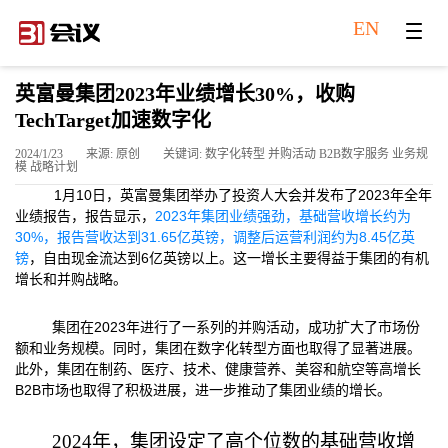
EN
英富曼集团2023年业绩增长30%，收购
TechTarget加速数字化
2024/1/23
来源: 原创
关键词: 数字化转型 并购活动 B2B数字服务 业务规
模 战略计划
1月10日，英富曼集团举办了投资人大会并发布了2023年全年
业绩报告，报告显示，
2023年集团业绩强劲，基础营收增长约为
30%，报告营收达到31.65亿英镑，调整后运营利润约为8.45亿英
镑
，自由现金流达到6亿英镑以上。这一增长主要得益于集团的有机
增长和并购战略。
集团在2023年进行了一系列的并购活动，成功扩大了市场份
额和业务规模。同时，集团在数字化转型方面也取得了显著进展。
此外，集团在制药、医疗、技术、健康营养、美容和航空等高增长
B2B市场也取得了积极进展，进一步推动了集团业绩的增长。
2024年，集团设定了高个位数的基础营收增