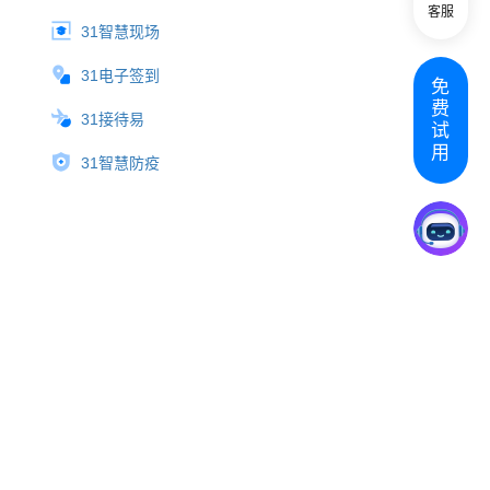
客服
31智慧现场
31电子签到
免
费
31接待易
试
用
31智慧防疫