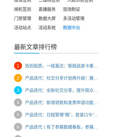
闸机签到
直播服务
现场制证
门禁管理
数据大屏
多活动管理
活动站点
活动系统
数据中台
最新文章排行榜
1
告别纸质，一碰直达：智碰品宣卡重磅上新，让品牌全开口
2
产品迭代：社交分享计划再升级！展商证件三要素认证全新上线
3
产品迭代：全新社交分享，提升观众裂变传播；一键翻译，助力国际办展参展
4
产品迭代：新增退款和发票申请功能，新增观众行为记录，展览云再升级
5
产品迭代：日程管理“精”，登录口令“简”
6
产品迭代丨有了参展数据看板，参展好不好数据说了算