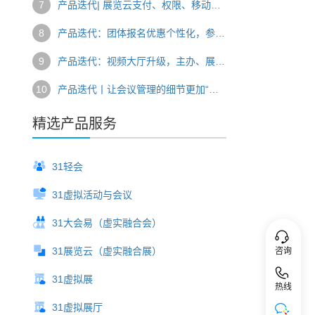
7
产品迭代| 展览云支付、权限、移动端管理服务优化，开启参展新体验
8
产品迭代：团体报名优惠个性化，参会人数据管理国际化
9
产品迭代：视频大厅升级，主办、展商、展团都说好！
10
产品迭代丨让会议管理的细节更加“丝滑”，31会议有新招
精选产品服务
31轻会
31虚拟活动与会议
31大会易（虚实融合会）
31展览云（虚实融合展）
咨询
31虚拟展
热线
31虚拟展厅