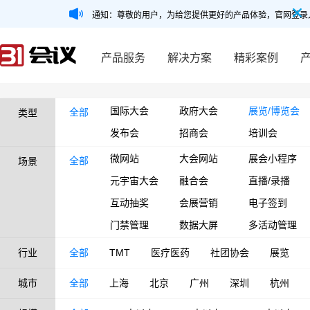
通知：尊敬的用户，为给您提供更好的产品体验，官网登录
产品服务
解决方案
精彩案例
国际大会
政府大会
展览/博览会
全部
类型
发布会
招商会
培训会
微网站
大会网站
展会小程序
全部
场景
元宇宙大会
融合会
直播/录播
互动抽奖
会展营销
电子签到
门禁管理
数据大屏
多活动管理
行业
全部
TMT
医疗医药
社团协会
展览
城市
全部
上海
北京
广州
深圳
杭州