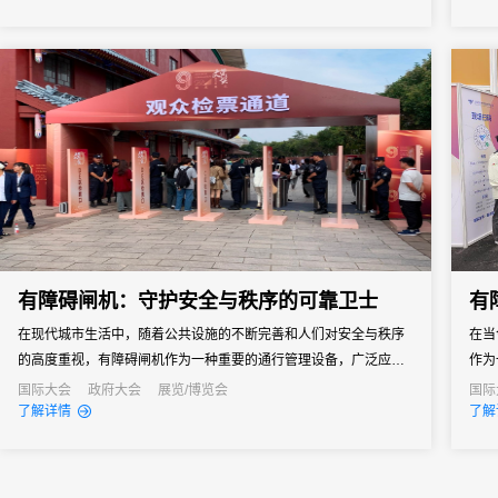
位达9.3万个，成为中小企业展示创新成果、拓展市场、交流合作的
白桂
重要平台。
国家
经贸.
有障碍闸机：守护安全与秩序的可靠卫士
有
在现代城市生活中，随着公共设施的不断完善和人们对安全与秩序
在当
的高度重视，有障碍闸机作为一种重要的通行管理设备，广泛应用
作为
于车站、机场、景区、场馆等公共场所。尽管无障碍闸机在提升通
馆等
国际大会
政府大会
展览/博览会
国际
了解详情
了解
行效率和便利性方面具有显著优势，但有障碍闸机在保障安全、维
公共
护秩序以及适应特定需求方面仍具有不可忽视的重要作用。本文将
有障
深入探讨...