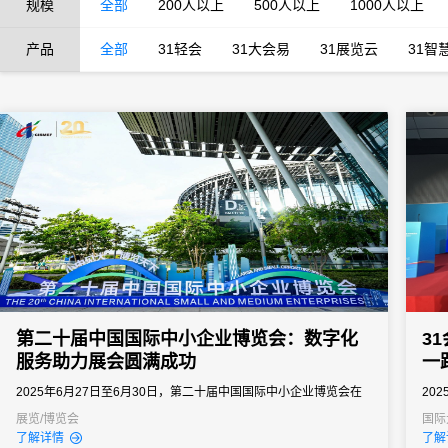
规模
全部
200人以上
500人以上
1000人以上
产品
全部
31轻会
31大会易
31展览云
31智
第二十届中国国际中小企业博览会：数字化
3
服务助力展会圆满成功
一
2025年6月27日至6月30日，第二十届中国国际中小企业博览会在
20
广州广交会展馆D区盛大举行。这场为期四天的展会吸引了来自50
博览
展览/博览会
国际
了解详情
了解
多个国家和地区的超2000家企业参展，规模约8万平方米，累计展
的领