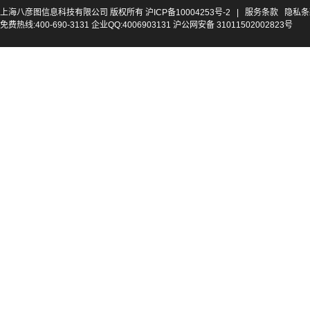
上海八彦图信息科技有限公司 版权所有
沪ICP备10004253号-2
|
服务条款
隐私条
免费热线:400-690-3131 企业QQ:4006903131 沪公网安备 31011502002823号