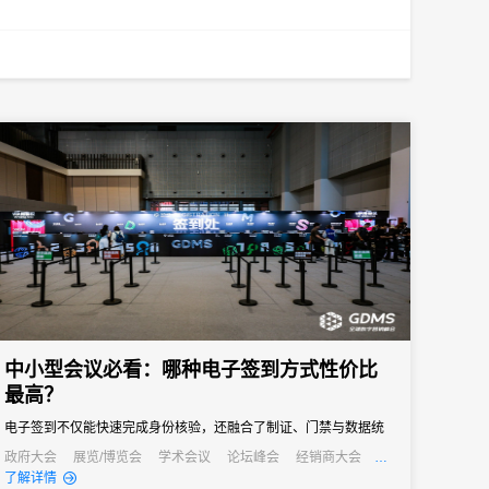
中小型会议必看：哪种电子签到方式性价比
最高？
电子签到不仅能快速完成身份核验，还融合了制证、门禁与数据统
计等多重功能，能够快速完成签到过程，减少等待时间，同时能够
政府大会
展览/博览会
学术会议
论坛峰会
经销商大会
公关活动
发布会
培训会
了解详情
通过数据分析，为会议组织者提供宝贵的参会者信息，助力后续的