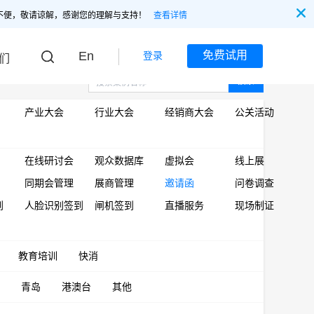
不便，敬请谅解，感谢您的理解与支持！
查看详情
En
免费试用
登录
们
搜索
产业大会
行业大会
经销商大会
公关活动
在线研讨会
观众数据库
虚拟会
线上展
同期会管理
展商管理
邀请函
问卷调查
到
人脸识别签到
闸机签到
直播服务
现场制证
教育培训
快消
青岛
港澳台
其他