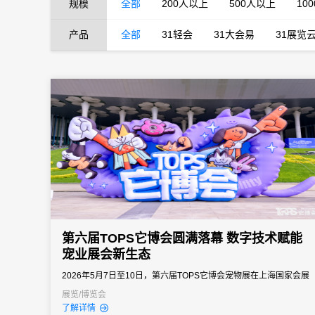
规模
全部
200人以上
500人以上
10
产品
全部
31轻会
31大会易
31展览
第六届TOPS它博会圆满落幕 数字技术赋能
宠业展会新生态
2026年5月7日至10日，第六届TOPS它博会宠物展在上海国家会展
中心成功举办。本届展会以"PAWSibility无限茸力"为主题，延续"中
展览/博览会
了解详情
国宠业年度优选平台"的核心定位，汇聚全球1200家展商、8000余