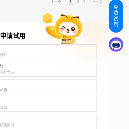
上一页
1
2
3
下一页
免
费
试
用
申请试用
：
号：
：
：
：