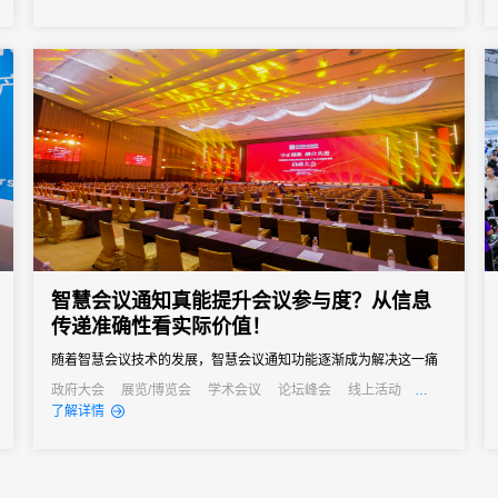
平米，吸引全球70多个国家和地区超20万车迷到场参与，汇聚1000
余家参展品牌、超1000位行业达人、4000余台精品改装车辆，打造
了一场覆...
智慧会议通知真能提升会议参与度？从信息
传递准确性看实际价值！
随着智慧会议技术的发展，智慧会议通知功能逐渐成为解决这一痛
点的关键，其通过自动化、多渠道的信息传递方式，从根源上提升
政府大会
展览/博览会
学术会议
论坛峰会
线上活动
公关活动
发布会
培训会
招商会
了解详情
信息传递准确性，进而为会议参与度注入新活力。