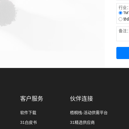
行业
TM
协
备注
客户服务
伙伴连接
软件下载
梧桐栈-活动供需平台
31白皮书
31精选供应商