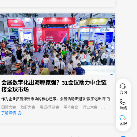
会议管理和营销。真正实现会务全流程的数字化管理。尤其对于中
小型会议，轻量、灵活、易操作的签到形式往往更受青睐。
会展数字化出海哪家强？31会议助力中企链
接全球市场
咨询
作为企业拓展海外市场的核心纽带，会展活动正迎来“数字化出海”的
关键转型期——传统线下办展模式受限于多语言壁垒、跨时区协
国际大会
政府大会
展览/博览会
学术会议
行业大会
热线
经销商大会
公关活动
发布会
了解详情
调、数据合规等难题，难以满足国际化运营需求。
客服