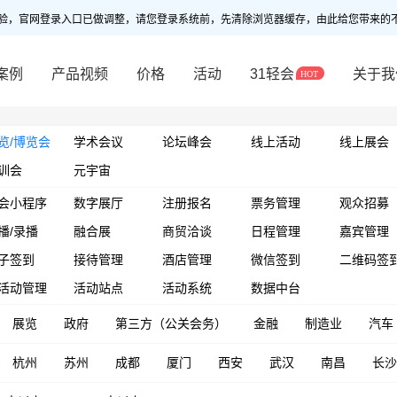
验，官网登录入口已做调整，请您登录系统前，先清除浏览器缓存，由此给您带来的
案例
产品视频
价格
活动
31轻会
关于我
览/博览会
学术会议
论坛峰会
线上活动
线上展会
训会
元宇宙
会小程序
数字展厅
注册报名
票务管理
观众招募
播/录播
融合展
商贸洽谈
日程管理
嘉宾管理
子签到
接待管理
酒店管理
微信签到
二维码签
活动管理
活动站点
活动系统
数据中台
展览
政府
第三方（公关会务）
金融
制造业
汽车
杭州
苏州
成都
厦门
西安
武汉
南昌
长沙