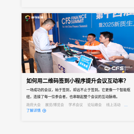
个优质品牌，展出面积达10万平方米，是宠物行业规模与影响力兼
具的年度盛会。
如何用二维码签到小程序提升会议互动率？
一场成功的会议，始于签到，却远不止于签到。它更像一个智能枢
纽，连接了每一位参会者，也串联起整个会议的互动脉络。
政府大会
展览/博览会
学术会议
论坛峰会
线上活动
线上展会
经销商大会
公关活动
发布会
了解详情