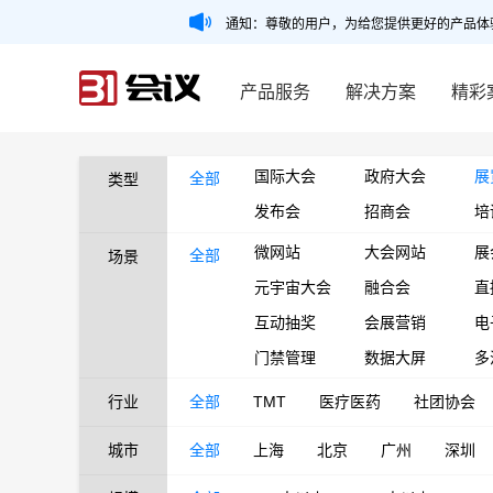
通知：尊敬的用户，为给您提供更好的产品体
产品服务
解决方案
精彩
国际大会
政府大会
展
全部
类型
发布会
招商会
培
微网站
大会网站
展
全部
场景
元宇宙大会
融合会
直
互动抽奖
会展营销
电
门禁管理
数据大屏
多
行业
全部
TMT
医疗医药
社团协会
城市
全部
上海
北京
广州
深圳