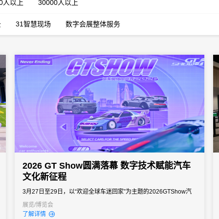
00人以上
30000人以上
云
31智慧现场
数字会展整体服务
2026 GT Show圆满落幕 数字技术赋能汽车
文化新征程
3月27日至29日，以“欢迎全球车迷回家”为主题的2026GTShow汽
车文化风尚秀，在苏州国际博览中心盛大举办。作为国内深耕九载
展览/博览会
了解详情
的顶级汽车文化盛会，本届展会规模再创新高，总展览面积达12万