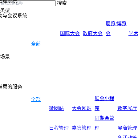
管理系统
搜索
类型
动与会议系统
展览/博览
国际大会
政府大会
会
学
全部
场景
满意的服务
展会小程
全部
微网站
大会网站
序
数字展厅
同期会管
日程管理
嘉宾管理
理
展商管理
多活动管