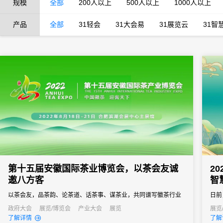
规模
全部
200人以上
500人以上
1000人以上
产品
全部
31轻会
31大会易
31展览云
31智
第十五届安徽国际茶业博览会，以茶会友诚
2
邀八方客
智
以茶会友，品茶韵、论茶道、话茶事、谋茶业，共同谱写徽茶行业
日前
新篇章。
大会
政府大会
展览/博览会
产业大会
展览
展览
了解详情
了解
30