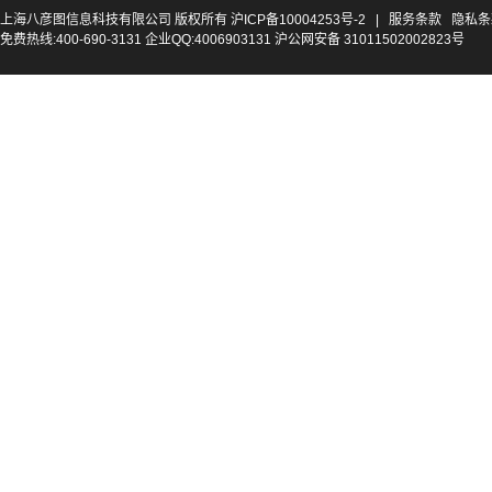
上海八彦图信息科技有限公司 版权所有
沪ICP备10004253号-2
|
服务条款
隐私条
免费热线:400-690-3131 企业QQ:4006903131 沪公网安备 31011502002823号