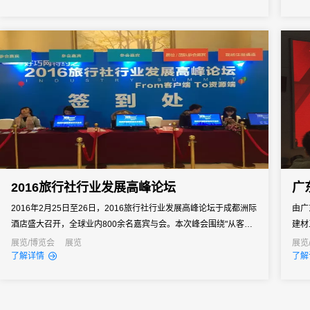
新风
预制
2016旅行社行业发展高峰论坛
广
2016年2月25日至26日，2016旅行社行业发展高峰论坛于成都洲际
由广
酒店盛大召开，全球业内800余名嘉宾与会。本次峰会围绕"从客户
建材
端到资源端"主题展开探讨，共同探寻旅游发展密钥。同样是行业盛
展会
展览/博览会
展览
展览
了解详情
了解
会，与结束不久的第二届世界互联网大会、网络视听大会多有不
方之
同，2016旅行社行业发展高峰论坛会议少了几分来自政要的官腔，
悉，
身处其中...