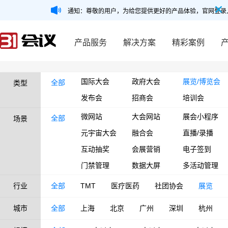
通知：尊敬的用户，为给您提供更好的产品体验，官网登录
产品服务
解决方案
精彩案例
国际大会
政府大会
展览/博览会
全部
类型
发布会
招商会
培训会
微网站
大会网站
展会小程序
全部
场景
元宇宙大会
融合会
直播/录播
互动抽奖
会展营销
电子签到
门禁管理
数据大屏
多活动管理
行业
全部
TMT
医疗医药
社团协会
展览
城市
全部
上海
北京
广州
深圳
杭州