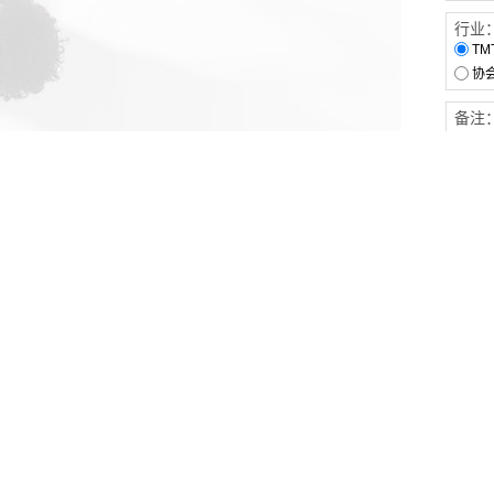
行业
TM
协
备注
客户服务
伙伴连接
软件下载
梧桐栈-活动供需平台
31白皮书
31精选供应商