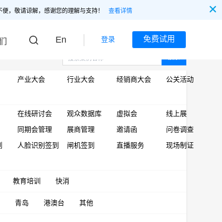
不便，敬请谅解，感谢您的理解与支持！
查看详情
En
免费试用
登录
们
搜索
产业大会
行业大会
经销商大会
公关活动
在线研讨会
观众数据库
虚拟会
线上展
同期会管理
展商管理
邀请函
问卷调查
到
人脸识别签到
闸机签到
直播服务
现场制证
教育培训
快消
青岛
港澳台
其他