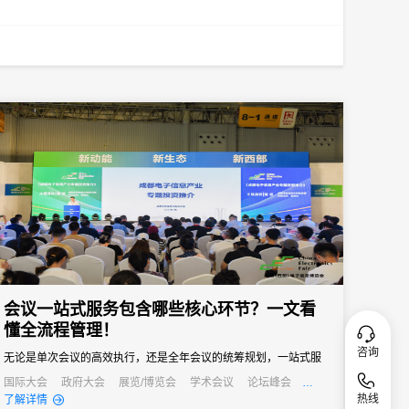
会议一站式服务包含哪些核心环节？一文看
懂全流程管理！
咨询
无论是单次会议的高效执行，还是全年会议的统筹规划，一站式服
务都能成为主办方的得力助手，帮助企业在节省成本的同时，提升
国际大会
政府大会
展览/博览会
学术会议
论坛峰会
热线
线上活动
公关活动
发布会
培训会
了解详情
会议影响力，实现办会目标。