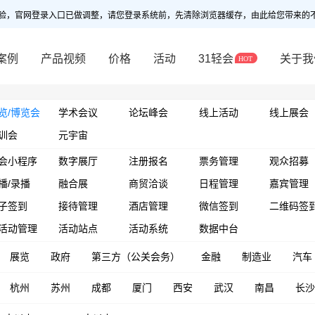
验，官网登录入口已做调整，请您登录系统前，先清除浏览器缓存，由此给您带来的
案例
产品视频
价格
活动
31轻会
关于我
览/博览会
学术会议
论坛峰会
线上活动
线上展会
训会
元宇宙
会小程序
数字展厅
注册报名
票务管理
观众招募
播/录播
融合展
商贸洽谈
日程管理
嘉宾管理
子签到
接待管理
酒店管理
微信签到
二维码签
活动管理
活动站点
活动系统
数据中台
展览
政府
第三方（公关会务）
金融
制造业
汽车
杭州
苏州
成都
厦门
西安
武汉
南昌
长沙