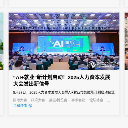
“AI+就业”新计划启动！2025人力资本发展
大会发出新信号
8月27日，2025人力资本发展大会暨AI+就业增智赋能计划启动仪式
在上海徐汇滨江成功举办。
国际大会
政府大会
展览/博览会
学术会议
论坛峰会
线上活动
经销商大会
培训会
招商会
元宇宙
了解详情