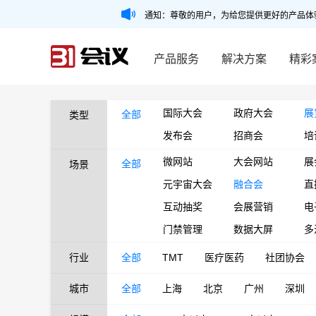
通知：尊敬的用户，为给您提供更好的产品体
产品服务
解决方案
精彩
国际大会
政府大会
展
全部
类型
发布会
招商会
培
微网站
大会网站
展
全部
场景
元宇宙大会
融合会
直
互动抽奖
会展营销
电
门禁管理
数据大屏
多
行业
全部
TMT
医疗医药
社团协会
城市
全部
上海
北京
广州
深圳