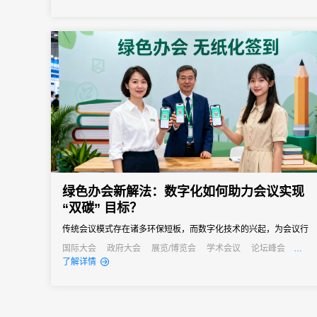
会议管理和营销。真正实现会务全流程的数字化管理。尤其对于中
小型会议，轻量、灵活、易操作的签到形式往往更受青睐。
绿色办会新解法：数字化如何助力会议实现
“双碳” 目标？
传统会议模式存在诸多环保短板，而数字化技术的兴起，为会议行
业实现绿色转型、达成“双碳”目标提供了新的解法。
国际大会
政府大会
展览/博览会
学术会议
论坛峰会
线上活动
线上展会
产业大会
了解详情