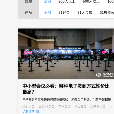
规模
全部
200人以上
500人以上
10
产品
全部
31轻会
31大会易
31展览
中小型会议必看：哪种电子签到方式性价比
最高？
电子签到不仅能快速完成身份核验，还融合了制证、门禁与数据统
计等多重功能，能够快速完成签到过程，减少等待时间，同时能够
政府大会
展览/博览会
学术会议
论坛峰会
经销商大会
公关活动
发布会
培训会
了解详情
通过数据分析，为会议组织者提供宝贵的参会者信息，助力后续的