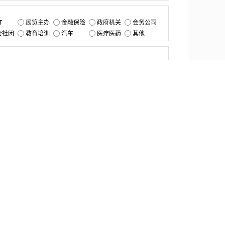
：
T
展览主办
金融保险
政府机关
会务公司
会社团
教育培训
汽车
医疗医药
其他
：
提交
资源中心
产品更新
白皮书与报告