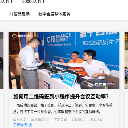
00人以上
30000人以上
云
31智慧现场
数字会展整体服务
如何用二维码签到小程序提升会议互动率？
一场成功的会议，始于签到，却远不止于签到。它更像一个智能枢
纽，连接了每一位参会者，也串联起整个会议的互动脉络。
政府大会
展览/博览会
学术会议
论坛峰会
线上活动
线上展会
经销商大会
公关活动
发布会
了解详情