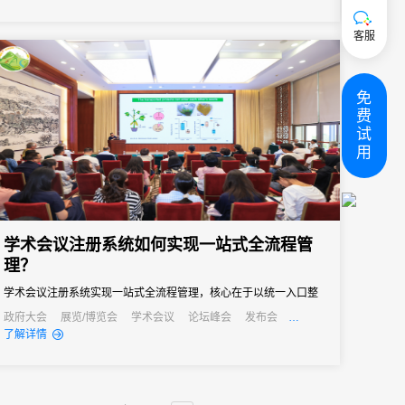
客服
免
费
试
用
学术会议注册系统如何实现一站式全流程管
理？
学术会议注册系统实现一站式全流程管理，核心在于以统一入口整
合资源，通过自动化简化流程、以个性化覆盖需求、以数据化支撑
政府大会
展览/博览会
学术会议
论坛峰会
发布会
培训会
了解详情
决策。