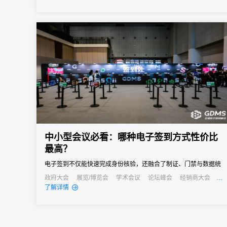
作的重要平台，更是服务实体经济、畅通双循环的“超级入口”。这一
年...
中小型会议必看：哪种电子签到方式性价比
最高？
电子签到不仅能快速完成身份核验，还融合了制证、门禁与数据统
计等多重功能，能够快速完成签到过程，减少等待时间，同时能够
政府大会
展览/博览会
学术会议
论坛峰会
经销商大会
公关活动
发布会
培训会
了解详情
通过数据分析，为会议组织者提供宝贵的参会者信息，助力后续的
会议管理和营销。真正实现会务全流程的数字化管理。尤其对于中
小型会议，轻量、灵活、易操作的签到形式往往更受青睐。