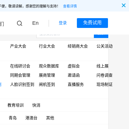
不便，敬请谅解，感谢您的理解与支持！
查看详情
En
免费试用
登录
们
搜索
产业大会
行业大会
经销商大会
公关活动
在线研讨会
观众数据库
虚拟会
线上展
同期会管理
展商管理
邀请函
问卷调查
到
人脸识别签到
闸机签到
直播服务
现场制证
教育培训
快消
青岛
港澳台
其他