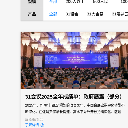
规模
全部
200人以上
500人以上
10
产品
全部
31轻会
31大会易
31展览
31会议2025全年成绩单：政府展篇（部分）
2025年，作为“十四五”规划的收官之年，中国会展业数字化转型不
断深化。在促消费保增长提速、高水平对外开放持续深化、区域协
同发展加速推进的大背景下，政府主导的展会和机制性博览会已成
展览/博览会
了解详情
为展示发展成就、促进产业对接、服务国家战略和扩大对外经贸合