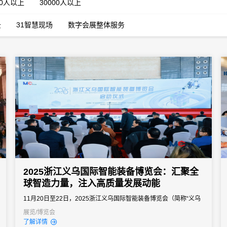
00人以上
30000人以上
云
31智慧现场
数字会展整体服务
2025浙江义乌国际智能装备博览会：汇聚全
球智造力量，注入高质量发展动能
11月20日至22日，2025浙江义乌国际智能装备博览会（简称“义乌
装博会”）在义乌国际博览中心盛大举办并圆满落幕。作为浙江省唯
展览/博览会
了解详情
一由省级单位主办的装备类综合性展会，本届盛会以开放创新姿态