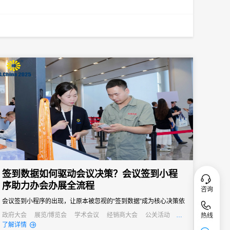
签到数据如何驱动会议决策？会议签到小程
序助力办会办展全流程
咨询
会议签到小程序的出现，让原本被忽视的“签到数据”成为核心决策依
据，从会前筹备到会后复盘，全方位提升办会效率与质量。
政府大会
展览/博览会
学术会议
经销商大会
公关活动
热线
发布会
了解详情