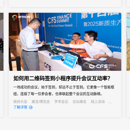
链接全球资源，为装备制造业高端化、智能化、绿色化发展搭建高
能级平台，成为观察中国智能装备产业趋势与全球合作机遇的重要
窗口。
如何用二维码签到小程序提升会议互动率？
一场成功的会议，始于签到，却远不止于签到。它更像一个智能枢
纽，连接了每一位参会者，也串联起整个会议的互动脉络。
政府大会
展览/博览会
学术会议
论坛峰会
线上活动
线上展会
经销商大会
公关活动
发布会
了解详情