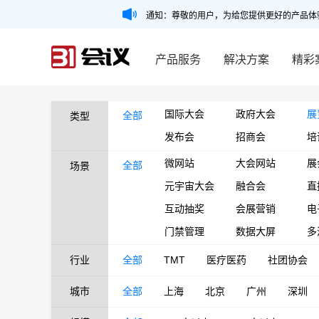
通知：尊敬的用户，为给您提供更好的产品体
产品服务
解决方案
精彩
国际大会
政府大会
展
全部
类型
发布会
招商会
培
微网站
大会网站
展
全部
场景
元宇宙大会
融合会
直
互动抽奖
会展营销
电
门禁管理
数据大屏
多
行业
全部
TMT
医疗医药
社团协会
城市
全部
上海
北京
广州
深圳