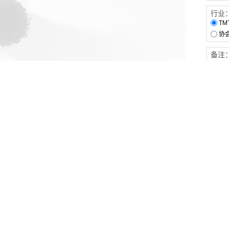
行业
TM
协
备注
客户服务
伙伴连接
软件下载
梧桐栈-活动供需平台
31白皮书
31精选供应商