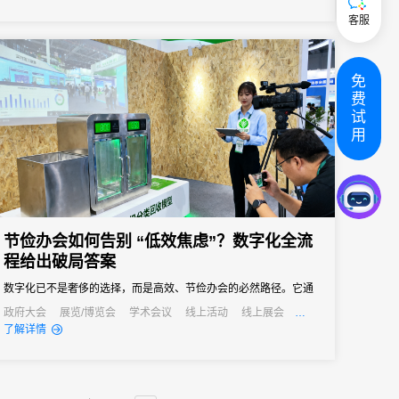
客服
免
费
试
用
节俭办会如何告别 “低效焦虑”？数字化全流
程给出破局答案
数字化已不是奢侈的选择，而是高效、节俭办会的必然路径。它通
过技术手段打通会议管理的各个环节，用自动化替代人工操作、以
政府大会
展览/博览会
学术会议
线上活动
线上展会
公关活动
招商会
了解详情
数据化驱动决策、以无纸化践行绿色理念，最终实现成本降低与效
率提升的真正协同。