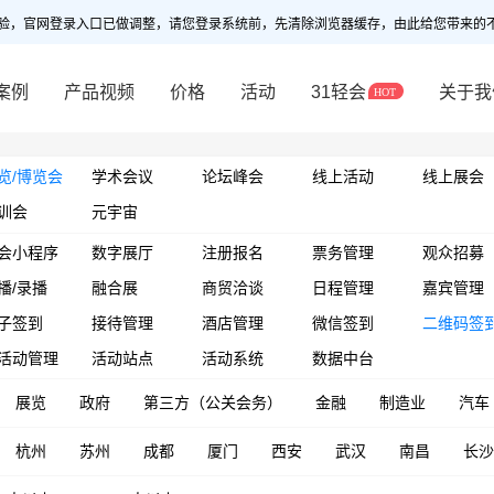
验，官网登录入口已做调整，请您登录系统前，先清除浏览器缓存，由此给您带来的
案例
产品视频
价格
活动
31轻会
关于我
览/博览会
学术会议
论坛峰会
线上活动
线上展会
训会
元宇宙
会小程序
数字展厅
注册报名
票务管理
观众招募
播/录播
融合展
商贸洽谈
日程管理
嘉宾管理
子签到
接待管理
酒店管理
微信签到
二维码签
活动管理
活动站点
活动系统
数据中台
展览
政府
第三方（公关会务）
金融
制造业
汽车
杭州
苏州
成都
厦门
西安
武汉
南昌
长沙