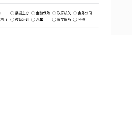
：
T
展览主办
金融保险
政府机关
会务公司
会社团
教育培训
汽车
医疗医药
其他
：
提交
资源中心
产品更新
白皮书与报告