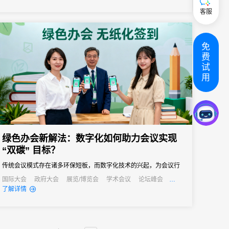
会议管理和营销。真正实现会务全流程的数字化管理。尤其对于中
客服
小型会议，轻量、灵活、易操作的签到形式往往更受青睐。
免
费
试
用
绿色办会新解法：数字化如何助力会议实现
“双碳” 目标？
传统会议模式存在诸多环保短板，而数字化技术的兴起，为会议行
业实现绿色转型、达成“双碳”目标提供了新的解法。
国际大会
政府大会
展览/博览会
学术会议
论坛峰会
线上活动
线上展会
产业大会
了解详情