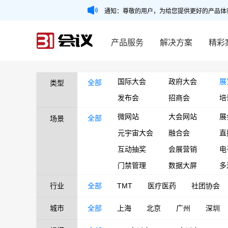
通知：尊敬的用户，为给您提供更好的产品体
产品服务
解决方案
精彩
国际大会
政府大会
展
全部
类型
发布会
招商会
培
微网站
大会网站
展
全部
场景
元宇宙大会
融合会
直
互动抽奖
会展营销
电
门禁管理
数据大屏
多
行业
全部
TMT
医疗医药
社团协会
城市
全部
上海
北京
广州
深圳