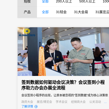
规模
全部
200人以上
500人以上
10
产品
全部
31轻会
31大会易
31展览
签到数据如何驱动会议决策？会议签到小程
序助力办会办展全流程
会议签到小程序的出现，让原本被忽视的“签到数据”成为核心决策依
据，从会前筹备到会后复盘，全方位提升办会效率与质量。
政府大会
展览/博览会
学术会议
经销商大会
公关活动
发布会
了解详情