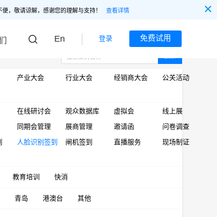
不便，敬请谅解，感谢您的理解与支持！
查看详情
En
免费试用
登录
们
搜索
产业大会
行业大会
经销商大会
公关活动
在线研讨会
观众数据库
虚拟会
线上展
同期会管理
展商管理
邀请函
问卷调查
到
人脸识别签到
闸机签到
直播服务
现场制证
教育培训
快消
青岛
港澳台
其他