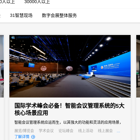
00人以上
30000人以上
云
31智慧现场
数字会展整体服务
国际学术峰会必备！智能会议管理系统的5大
核心场景应用
智能会议管理系统应运而生，以其强大的功能和灵活的应用场景，
成为国际学术峰会不可或缺的得力助手。
展览/博览会
学术会议
论坛峰会
线上活动
线上展会
发布会
培训会
了解详情