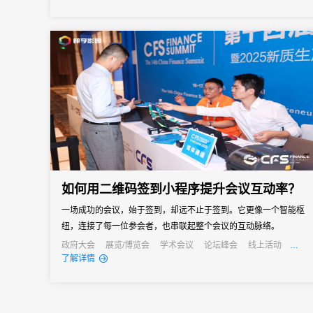
如何用二维码签到小程序提升会议互动率？
一场成功的会议，始于签到，却远不止于签到。它更像一个智能枢
纽，连接了每一位参会者，也串联起整个会议的互动脉络。
政府大会
展览/博览会
学术会议
论坛峰会
线上活动
线上展会
经销商大会
公关活动
发布会
了解详情