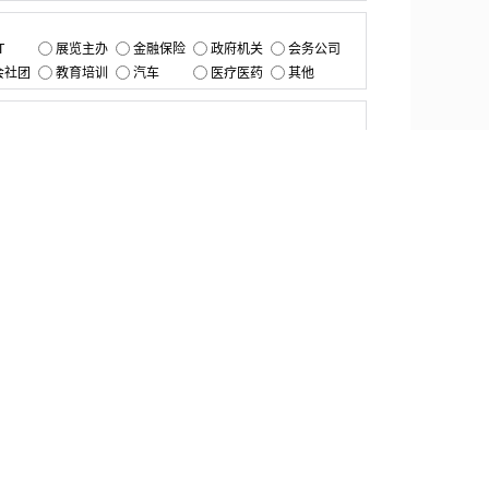
：
T
展览主办
金融保险
政府机关
会务公司
会社团
教育培训
汽车
医疗医药
其他
：
提交
资源中心
产品更新
白皮书与报告