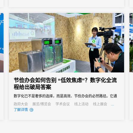
节俭办会如何告别 “低效焦虑”？数字化全流
程给出破局答案
数字化已不是奢侈的选择，而是高效、节俭办会的必然路径。它通
过技术手段打通会议管理的各个环节，用自动化替代人工操作、以
政府大会
展览/博览会
学术会议
线上活动
线上展会
公关活动
招商会
了解详情
数据化驱动决策、以无纸化践行绿色理念，最终实现成本降低与效
率提升的真正协同。