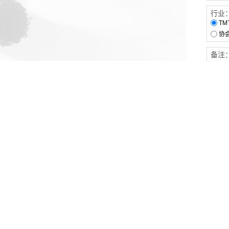
行业
TM
协
备注
客户服务
伙伴连接
软件下载
梧桐栈-活动供需平台
31白皮书
31精选供应商