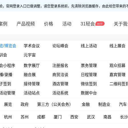
验，官网登录入口已做调整，请您登录系统前，先清除浏览器缓存，由此给您带来的
案例
产品视频
价格
活动
31轻会
关于我
览/博览会
学术会议
论坛峰会
线上活动
线上展会
训会
元宇宙
会小程序
数字展厅
注册报名
票务管理
观众招募
播/录播
融合展
商贸洽谈
日程管理
嘉宾管理
子签到
接待管理
酒店管理
微信签到
二维码签
活动管理
活动站点
活动系统
数据中台
展览
政府
第三方（公关会务）
金融
制造业
汽车
杭州
苏州
成都
厦门
西安
武汉
南昌
长沙