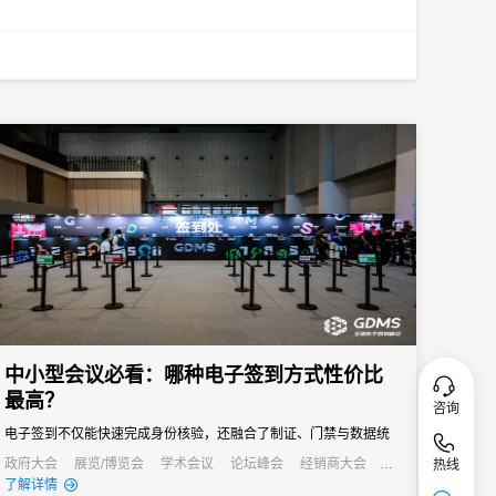
中小型会议必看：哪种电子签到方式性价比
最高？
咨询
电子签到不仅能快速完成身份核验，还融合了制证、门禁与数据统
计等多重功能，能够快速完成签到过程，减少等待时间，同时能够
政府大会
展览/博览会
学术会议
论坛峰会
经销商大会
热线
公关活动
发布会
培训会
了解详情
通过数据分析，为会议组织者提供宝贵的参会者信息，助力后续的