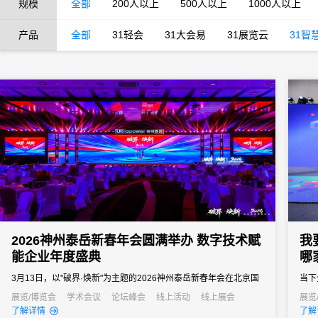
规模
全部
200人以上
500人以上
1000人以上
产品
全部
31轻会
31大会易
31展览云
31智
2026神州泰岳新春年会圆满举办 数字技术赋
我
能企业年度盛典
哪
3月13日，以"破界·焕新"为主题的2026神州泰岳新春年会在北京国
当下
家会议中心成功举办。来自全国的1600余名泰岳人齐聚一堂，回望
北上
展览/博览会
学术会议
论坛峰会
线上活动
线上展会
展览
了解详情
了解
2025奋进征程，共启AI时代的战略新征程，以"破认知之界、破人效
办会