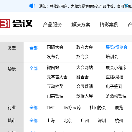
通知：尊敬的用户，为给您提供更好的产品体验，官网登录
产品服务
解决方案
精彩案例
国际大会
政府大会
展览/博览会
全部
类型
发布会
招商会
培训会
微网站
大会网站
展会小程序
全部
场景
元宇宙大会
融合会
直播/录播
互动抽奖
会展营销
电子签到
门禁管理
数据大屏
多活动管理
行业
全部
TMT
医疗医药
社团协会
展览
城市
全部
上海
北京
广州
深圳
杭州