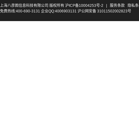
上海八彦图信息科技有限公司 版权所有
沪ICP备10004253号-2
|
服务条款
隐私条
免费热线:400-690-3131 企业QQ:4006903131 沪公网安备 31011502002823号