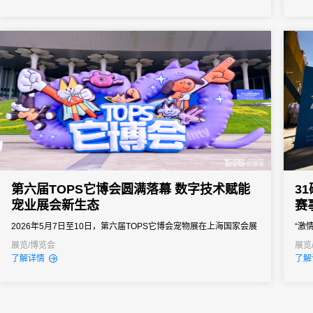
之界、破业务之界"三重破界之势，擘画公司高质量发展的全新蓝
峰值
图。
据汇
不统一
第六届TOPS它博会圆满落幕 数字技术赋能
3
宠业展会新生态
赛
2026年5月7日至10日，第六届TOPS它博会宠物展在上海国家会展
“激
中心成功举办。本届展会以"PAWSibility无限茸力"为主题，延续"中
携手
展览/博览会
展览
了解详情
了解
国宠业年度优选平台"的核心定位，汇聚全球1200家展商、8000余
极简
个优质品牌，展出面积达10万平方米，是宠物行业规模与影响力兼
文旅
具的年度盛会。