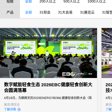
规模
全部
200人以上
500人以上
1000人以上
产品
全部
31轻会
31大会易
31展览云
31智
数字赋能轻食生态 2026EBC健康轻食创新大
2
会圆满落幕
技
4月18日，为期两天的2026ENERGYBOWL健康轻食创新大会（简
4月
称EBC轻食大会）在杭州国际博览中心圆满落幕。本届大会由未来
国际
展览/博览会
展览
了解详情
了解
轻食产业研究院主办，以"Easy（便捷）""Balanced（均
食博