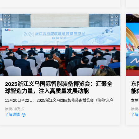
衡）""Clean（洁净）"为核心健康食品发展理念，汇聚200余家行业
品牌、10000余名渠道买家、50余位行业领袖及30余家主流媒体，
通过开幕式及六大专题论...
2025浙江义乌国际智能装备博览会：汇聚全
东
球智造力量，注入高质量发展动能
能
11月20日至22日，2025浙江义乌国际智能装备博览会（简称“义乌
本届
装博会”）在义乌国际博览中心盛大举办并圆满落幕。作为浙江省唯
云端
展览/博览会
展览
了解详情
了解
一由省级单位主办的装备类综合性展会，本届盛会以开放创新姿态
体的
链接全球资源，为装备制造业高端化、智能化、绿色化发展搭建高
近9
能级平台，成为观察中国智能装备产业趋势与全球合作机遇的重要
窗口。