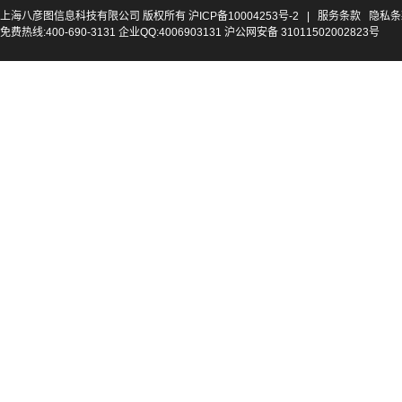
上海八彦图信息科技有限公司 版权所有
沪ICP备10004253号-2
|
服务条款
隐私条
免费热线:400-690-3131 企业QQ:4006903131 沪公网安备 31011502002823号