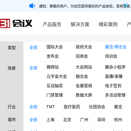
通知：尊敬的用户，为给您提供更好的产品体验，官网登录
产品服务
解决方案
精彩案例
国际大会
政府大会
展览/博览会
全部
类型
发布会
招商会
培训会
微网站
大会网站
展会小程序
全部
场景
元宇宙大会
融合会
直播/录播
互动抽奖
会展营销
电子签到
门禁管理
数据大屏
多活动管理
行业
全部
TMT
医疗医药
社团协会
展览
城市
全部
上海
北京
广州
深圳
杭州