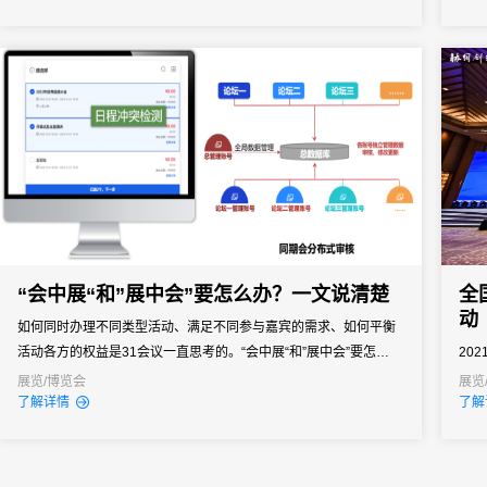
研讨，31皆与众多合作伙伴齐心协作，凭借其卓越的技术与专业的
服务，...
“会中展“和”展中会”要怎么办？一文说清楚
全
动
如何同时办理不同类型活动、满足不同参与嘉宾的需求、如何平衡
活动各方的权益是31会议一直思考的。“会中展“和”展中会”要怎么
20
办？看这篇就够了！
首届
展览/博览会
展览
了解详情
了解
开。
和服
大会