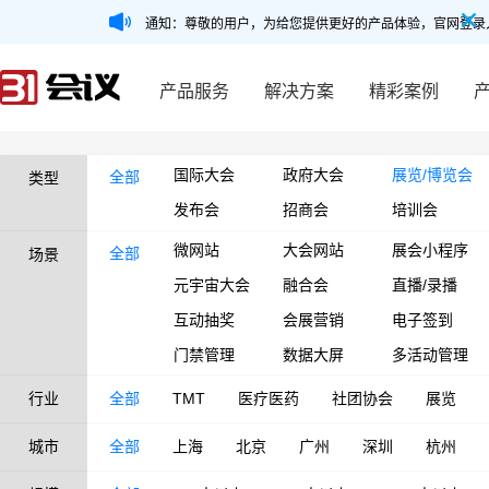
通知：尊敬的用户，为给您提供更好的产品体验，官网登录
产品服务
解决方案
精彩案例
国际大会
政府大会
展览/博览会
全部
类型
发布会
招商会
培训会
微网站
大会网站
展会小程序
全部
场景
元宇宙大会
融合会
直播/录播
互动抽奖
会展营销
电子签到
门禁管理
数据大屏
多活动管理
行业
全部
TMT
医疗医药
社团协会
展览
城市
全部
上海
北京
广州
深圳
杭州