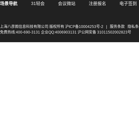
场景导航
31轻会
会议微站
注册报名
电子签到
上海八彦图信息科技有限公司 版权所有
沪ICP备10004253号-2
|
服务条款
隐私条
免费热线:400-690-3131 企业QQ:4006903131 沪公网安备 31011502002823号