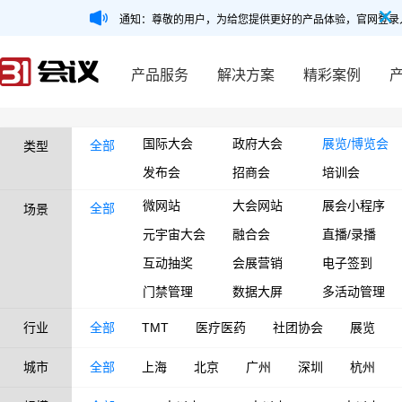
通知：尊敬的用户，为给您提供更好的产品体验，官网登录
产品服务
解决方案
精彩案例
国际大会
政府大会
展览/博览会
全部
类型
发布会
招商会
培训会
微网站
大会网站
展会小程序
全部
场景
元宇宙大会
融合会
直播/录播
互动抽奖
会展营销
电子签到
门禁管理
数据大屏
多活动管理
行业
全部
TMT
医疗医药
社团协会
展览
城市
全部
上海
北京
广州
深圳
杭州