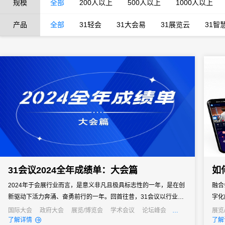
规模
全部
200人以上
500人以上
1000人以上
产品
全部
31轻会
31大会易
31展览云
31智
31会议2024全年成绩单：大会篇
如
2024年于会展行业而言，是意义非凡且极具标志性的一年，是在创
融合
新驱动下活力奔涌、奋勇前行的一年。回首往昔，31会议以行业领
字化
军者之姿，深度融入各类大会的筹备与运营之中。无论是国际交流
商机
国际大会
政府大会
展览/博览会
学术会议
论坛峰会
展览
产业大会
行业大会
经销商大会
发布会
了解详情
了解
合作、企业活动营销、政府产业招商、行业交流合作还是学术成果
场高