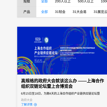
规模
全部
200人以上
500人以上
10
产品
全部
31轻会
31大会易
31展览
高规格的政府大会就该这么办 ——上海合作
组织双链论坛暨上合博览会
6月15日至18日，为期4天的上海合作组织产业链供应链论坛暨
2023上合国际投资贸易博览会（以下简称“双链”论坛暨上合博览
政府大会
了解详情
会）在青岛·上合之珠国际博览中心圆满落幕。此次“双链”论坛暨上