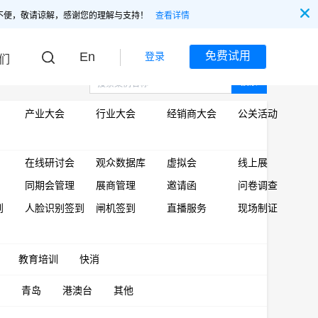
不便，敬请谅解，感谢您的理解与支持！
查看详情
En
免费试用
登录
们
搜索
产业大会
行业大会
经销商大会
公关活动
在线研讨会
观众数据库
虚拟会
线上展
同期会管理
展商管理
邀请函
问卷调查
到
人脸识别签到
闸机签到
直播服务
现场制证
教育培训
快消
青岛
港澳台
其他