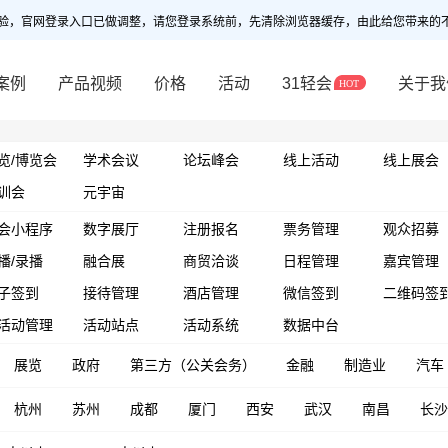
验，官网登录入口已做调整，请您登录系统前，先清除浏览器缓存，由此给您带来的
案例
产品视频
价格
活动
31轻会
关于我
览/博览会
学术会议
论坛峰会
线上活动
线上展会
训会
元宇宙
会小程序
数字展厅
注册报名
票务管理
观众招募
播/录播
融合展
商贸洽谈
日程管理
嘉宾管理
子签到
接待管理
酒店管理
微信签到
二维码签
活动管理
活动站点
活动系统
数据中台
展览
政府
第三方（公关会务）
金融
制造业
汽车
杭州
苏州
成都
厦门
西安
武汉
南昌
长沙