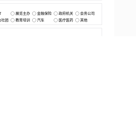
：
T
展览主办
金融保险
政府机关
会务公司
会社团
教育培训
汽车
医疗医药
其他
：
提交
资源中心
产品更新
白皮书与报告