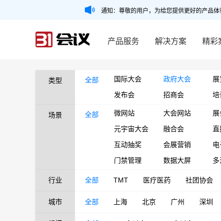
通知：尊敬的用户，为给您提供更好的产品体
产品服务
解决方案
精彩
国际大会
政府大会
展
全部
类型
发布会
招商会
培
微网站
大会网站
展
全部
场景
元宇宙大会
融合会
直
互动抽奖
会展营销
电
门禁管理
数据大屏
多
行业
全部
TMT
医疗医药
社团协会
城市
全部
上海
北京
广州
深圳