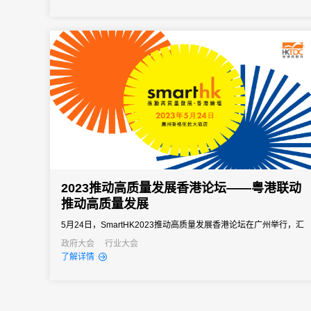
合博览会的成功召开，进一步推动了上合组织国家间地方经贸合
作，促进了商旅人文交流，加快了新发展格局构建。
2023推动高质量发展香港论坛——粤港联动
推动高质量发展
5月24日，SmartHK2023推动高质量发展香港论坛在广州举行，汇
集多位知名商界领袖担任演讲嘉宾，为与会者提供最新市场信息及
政府大会
行业大会
了解详情
商贸网络，展示香港的优质服务及创新实力，剖析最新市场趋势。