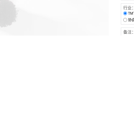
行业
TM
协
备注
客户服务
伙伴连接
软件下载
梧桐栈-活动供需平台
31白皮书
31精选供应商