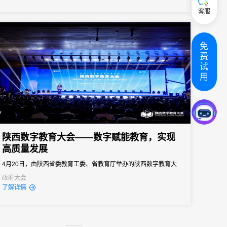
客服
免
费
试
用
陕西数字教育大会——数字赋能教育，实现
高质量发展
4月20日，由陕西省委教育工委、省教育厅举办的陕西数字教育大
会在西安召开，此次大会以“数字化赋能教育高质量发展”为主题，分
政府大会
了解详情
为主会场、基础教育、职业教育和高等教育3个平行分会场进行，旨
在落实国家教育数字化战略行动，营造数字化立德树人环境，全面
推进陕西数字教育发展。