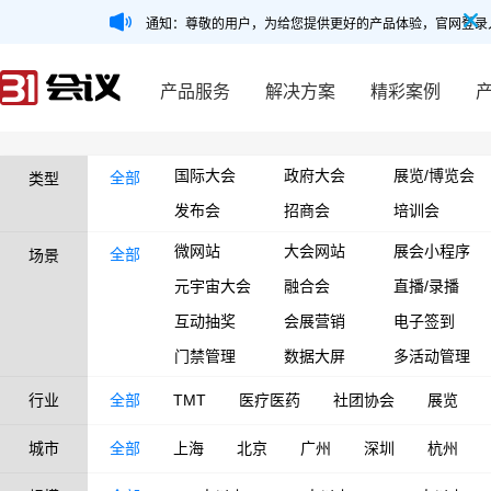
通知：尊敬的用户，为给您提供更好的产品体验，官网登录
产品服务
解决方案
精彩案例
国际大会
政府大会
展览/博览会
全部
类型
发布会
招商会
培训会
微网站
大会网站
展会小程序
全部
场景
元宇宙大会
融合会
直播/录播
互动抽奖
会展营销
电子签到
门禁管理
数据大屏
多活动管理
行业
全部
TMT
医疗医药
社团协会
展览
城市
全部
上海
北京
广州
深圳
杭州