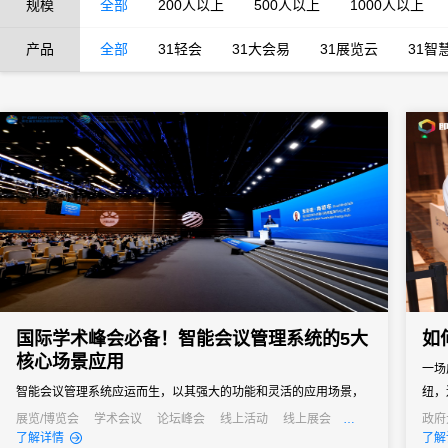
规模
全部
200人以上
500人以上
1000人以上
产品
全部
31轻会
31大会易
31展览云
31智
国际学术峰会必备！智能会议管理系统的5大
如
核心场景应用
一场
智能会议管理系统应运而生，以其强大的功能和灵活的应用场景，
纽，
成为国际学术峰会不可或缺的得力助手。
展览/博览会
学术会议
论坛峰会
线上活动
线上展会
政府
发布会
培训会
线上
了解详情
了解