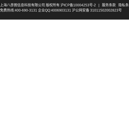
上海八彦图信息科技有限公司 版权所有
沪ICP备10004253号-2
|
服务条款
隐私条
免费热线:400-690-3131 企业QQ:4006903131 沪公网安备 31011502002823号