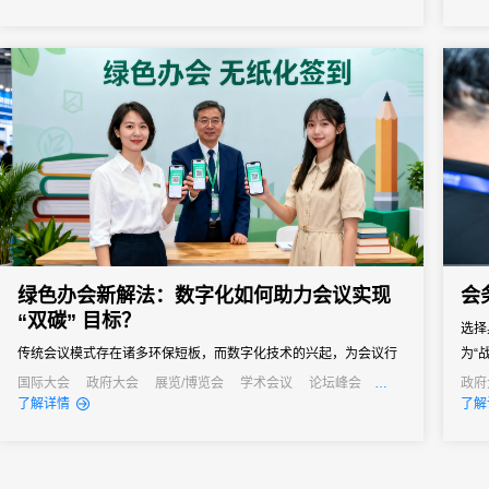
绿色办会新解法：数字化如何助力会议实现
会
“双碳” 目标？
选择
传统会议模式存在诸多环保短板，而数字化技术的兴起，为会议行
为“
业实现绿色转型、达成“双碳”目标提供了新的解法。
管理
国际大会
政府大会
展览/博览会
学术会议
论坛峰会
政府
线上活动
线上展会
产业大会
线上
了解详情
了解