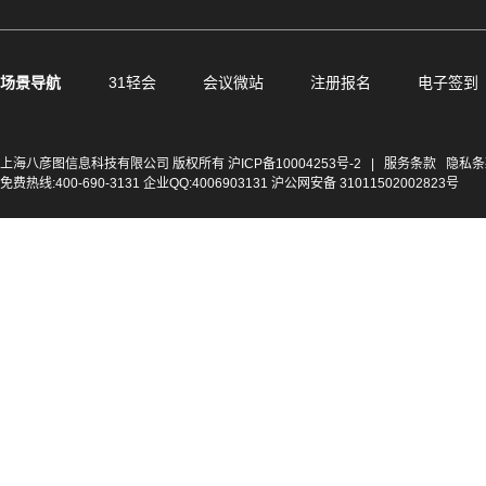
场景导航
31轻会
会议微站
注册报名
电子签到
上海八彦图信息科技有限公司 版权所有
沪ICP备10004253号-2
|
服务条款
隐私条
免费热线:400-690-3131 企业QQ:4006903131 沪公网安备 31011502002823号