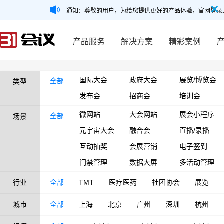
通知：尊敬的用户，为给您提供更好的产品体验，官网登录
产品服务
解决方案
精彩案例
国际大会
政府大会
展览/博览会
全部
类型
发布会
招商会
培训会
微网站
大会网站
展会小程序
全部
场景
元宇宙大会
融合会
直播/录播
互动抽奖
会展营销
电子签到
门禁管理
数据大屏
多活动管理
行业
全部
TMT
医疗医药
社团协会
展览
城市
全部
上海
北京
广州
深圳
杭州