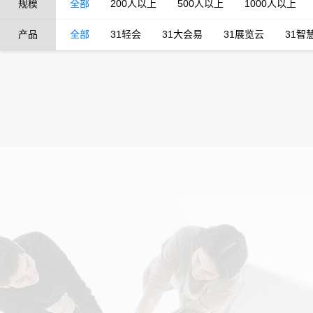
规模
全部
200人以上
500人以上
1000人以上
产品
全部
31轻会
31大会易
31展览云
31智