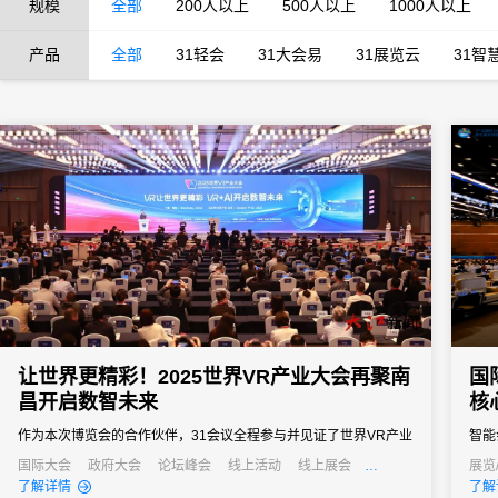
规模
全部
200人以上
500人以上
1000人以上
产品
全部
31轻会
31大会易
31展览云
31智
让世界更精彩！2025世界VR产业大会再聚南
国
昌开启数智未来
核
作为本次博览会的合作伙伴，31会议全程参与并见证了世界VR产业
智能
大会的飞速发展与深刻变革，并依托专业的会展服务能力与创新技
成为
国际大会
政府大会
论坛峰会
线上活动
线上展会
展览
产业大会
经销商大会
发布
了解详情
了解
术支撑为博览会的顺利举办提供了坚实有力的保障，推动会务运营