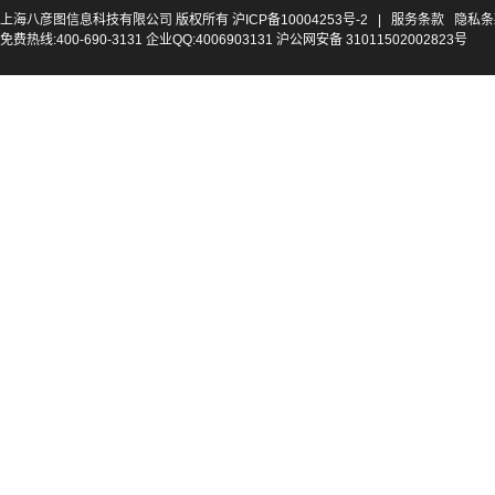
上海八彦图信息科技有限公司 版权所有
沪ICP备10004253号-2
|
服务条款
隐私条
免费热线:400-690-3131 企业QQ:4006903131 沪公网安备 31011502002823号