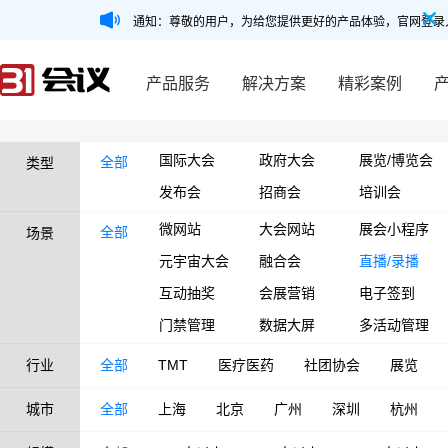
通知：尊敬的用户，为给您提供更好的产品体验，官网登录
产品服务
解决方案
精彩案例
国际大会
政府大会
展览/博览会
全部
类型
发布会
招商会
培训会
微网站
大会网站
展会小程序
全部
场景
元宇宙大会
融合会
直播/录播
互动抽奖
会展营销
电子签到
门禁管理
数据大屏
多活动管理
行业
全部
TMT
医疗医药
社团协会
展览
城市
全部
上海
北京
广州
深圳
杭州