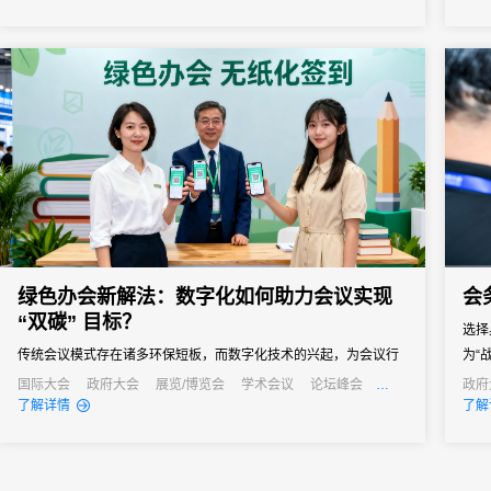
从“人力密集型”向“智能高效型”深度转型，实现关键场景体验质的飞
跃。
绿色办会新解法：数字化如何助力会议实现
会
“双碳” 目标？
选择
传统会议模式存在诸多环保短板，而数字化技术的兴起，为会议行
为“
业实现绿色转型、达成“双碳”目标提供了新的解法。
管理
国际大会
政府大会
展览/博览会
学术会议
论坛峰会
政府
线上活动
线上展会
产业大会
线上
了解详情
了解