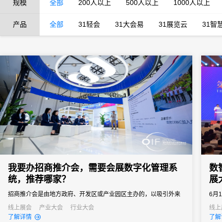
规模
全部
200人以上
500人以上
1000人以上
产品
全部
31轻会
31大会易
31展览云
31智
我要办招商推介会，需要会展数字化管理系
数
统，推荐哪家？
展
招商推介会是由地方政府、开发区或产业园区主办的，以吸引外来
6月
投资、促进产业落地为核心目标的专题商务活动。参会客商涵盖世
食荟
线上展会
产业大会
行业大会
线上
了解详情
了解
界500强、行业龙头、投资机构和商会协会，单场活动潜在投资意
州白