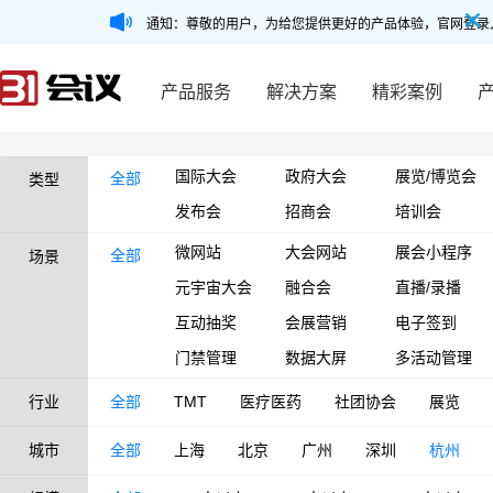
通知：尊敬的用户，为给您提供更好的产品体验，官网登录
产品服务
解决方案
精彩案例
国际大会
政府大会
展览/博览会
全部
类型
发布会
招商会
培训会
微网站
大会网站
展会小程序
全部
场景
元宇宙大会
融合会
直播/录播
互动抽奖
会展营销
电子签到
门禁管理
数据大屏
多活动管理
行业
全部
TMT
医疗医药
社团协会
展览
城市
全部
上海
北京
广州
深圳
杭州