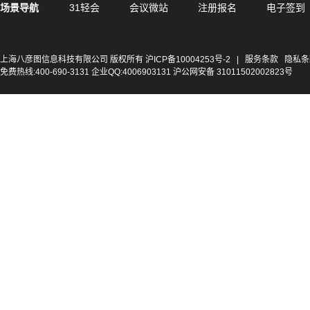
场景导航
31轻会
会议微站
注册报名
电子签到
上海八彦图信息科技有限公司 版权所有
沪ICP备10004253号-2
|
服务条款
隐私条
免费热线:400-690-3131 企业QQ:4006903131 沪公网安备 31011502002823号