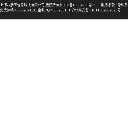
上海八彦图信息科技有限公司 版权所有
沪ICP备10004253号-2
|
服务条款
隐私条
免费热线:400-690-3131 企业QQ:4006903131 沪公网安备 31011502002823号