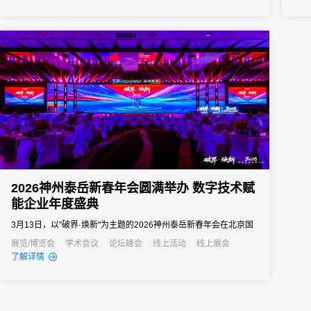
向往往以亿元计。招商推介会承载着区域经济展示、产业政策宣
导、重点项目发布、客商精准对接等多重使命。因此主办方需要的
会务系统不...
2026神州泰岳新春年会圆满举办 数字技术赋
能企业年度盛典
3月13日，以"破界·焕新"为主题的2026神州泰岳新春年会在北京国
家会议中心成功举办。来自全国的1600余名泰岳人齐聚一堂，回望
展览/博览会
学术会议
论坛峰会
线上活动
线上展会
了解详情
2025奋进征程，共启AI时代的战略新征程，以"破认知之界、破人效
之界、破业务之界"三重破界之势，擘画公司高质量发展的全新蓝
图。