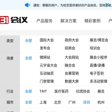
通知：尊敬的用户，为给您提供更好的产品体验，官网登录
产品服务
解决方案
精彩案例
国际大会
政府大会
展览/博览会
全部
类型
发布会
招商会
培训会
微网站
大会网站
展会小程序
全部
场景
元宇宙大会
融合会
直播/录播
互动抽奖
会展营销
电子签到
门禁管理
数据大屏
多活动管理
行业
全部
TMT
医疗医药
社团协会
展览
城市
全部
上海
北京
广州
深圳
杭州