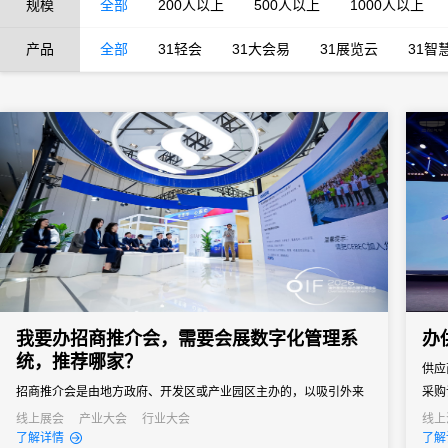
规模
全部
200人以上
500人以上
1000人以上
产品
全部
31轻会
31大会易
31展览云
31智
我要办招商推介会，需要会展数字化管理系
办
统，推荐哪家？
供应
招商推介会是由地方政府、开发区或产业园区主办的，以吸引外来
采购
投资、促进产业落地为核心目标的专题商务活动。参会客商涵盖世
通企
线上展会
产业大会
行业大会
线上
了解详情
了解
界500强、行业龙头、投资机构和商会协会，单场活动潜在投资意
窗口