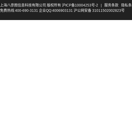
上海八彦图信息科技有限公司 版权所有
沪ICP备10004253号-2
|
服务条款
隐私条
免费热线:400-690-3131 企业QQ:4006903131 沪公网安备 31011502002823号