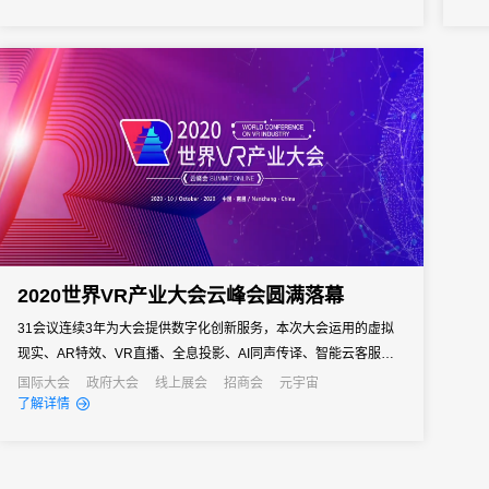
2020世界VR产业大会云峰会圆满落幕
31会议连续3年为大会提供数字化创新服务，本次大会运用的虚拟
现实、AR特效、VR直播、全息投影、AI同声传译、智能云客服等
新兴技术，创新了线上线下融合办会的服务场景和模式，为新常态
国际大会
政府大会
线上展会
招商会
元宇宙
了解详情
下的国际大会的召开树立了典范。