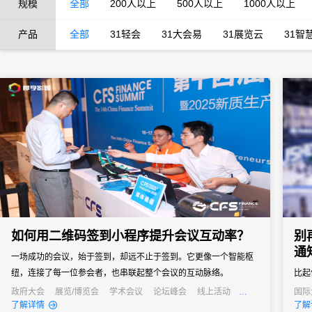
规模
全部
200人以上
500人以上
1000人以上
产品
全部
31轻会
31大会易
31展览云
31智
如何用二维码签到小程序提升会议互动率？
别
通
一场成功的会议，始于签到，却远不止于签到。它更像一个智能枢
纽，连接了每一位参会者，也串联起整个会议的互动脉络。
比起
理效
政府大会
展览/博览会
学术会议
论坛峰会
线上活动
国际
线上展会
经销商大会
公关活动
发布会
线上
了解详情
了解