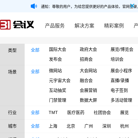
通知：尊敬的用户，为给您提供更好的产品体验，官网登录
产品服务
解决方案
精彩案例
国际大会
政府大会
展览/博览会
全部
类型
发布会
招商会
培训会
微网站
大会网站
展会小程序
全部
场景
元宇宙大会
融合会
直播/录播
互动抽奖
会展营销
电子签到
门禁管理
数据大屏
多活动管理
行业
全部
TMT
医疗医药
社团协会
展览
城市
全部
上海
北京
广州
深圳
杭州