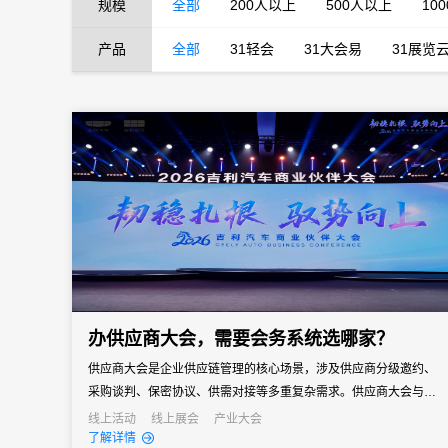
规模
全部
200人以上
500人以上
10
产品
全部
31轻会
31大会易
31展览
办供应商大会，需要会务系统选哪家？
供应商大会是企业供应链管理的核心场景，涉及供应商分级邀约、
采购谈判、保密协议、供需对接等多重复杂需求。供应商大会与普
通企业会议有本质区别——它既是企业面向供应链伙伴的年度沟通
线上活动
线上展会
产业大会
了解详情
窗口，也是采购策略落地、供需关系深化的关键场景。