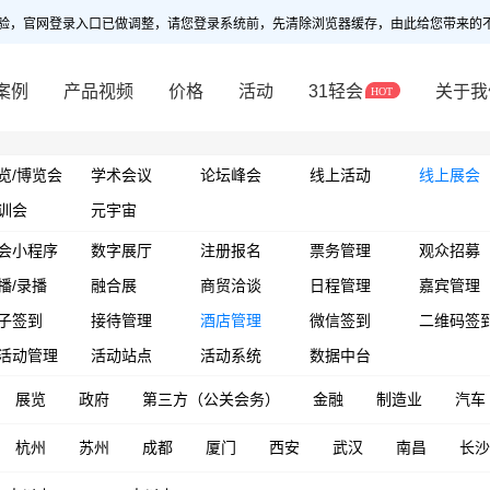
验，官网登录入口已做调整，请您登录系统前，先清除浏览器缓存，由此给您带来的
案例
产品视频
价格
活动
31轻会
关于我
览/博览会
学术会议
论坛峰会
线上活动
线上展会
训会
元宇宙
会小程序
数字展厅
注册报名
票务管理
观众招募
播/录播
融合展
商贸洽谈
日程管理
嘉宾管理
子签到
接待管理
酒店管理
微信签到
二维码签
活动管理
活动站点
活动系统
数据中台
展览
政府
第三方（公关会务）
金融
制造业
汽车
杭州
苏州
成都
厦门
西安
武汉
南昌
长沙