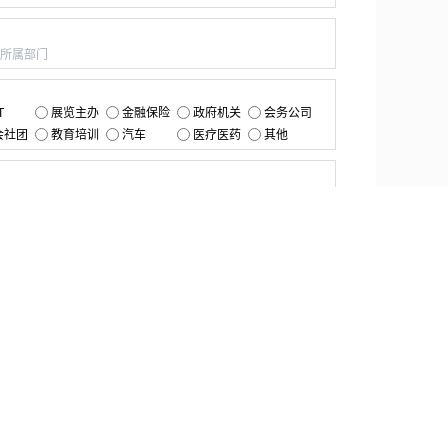
：
：
T
展览主办
金融保险
政府机关
会务公司
会社团
教育培训
汽车
医疗医药
其他
：
提交
资源中心