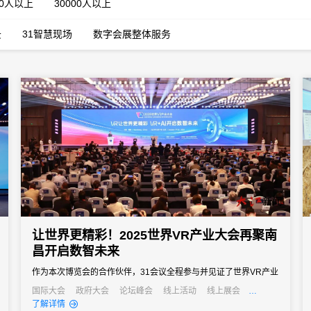
00人以上
30000人以上
云
31智慧现场
数字会展整体服务
让世界更精彩！2025世界VR产业大会再聚南
昌开启数智未来
作为本次博览会的合作伙伴，31会议全程参与并见证了世界VR产业
大会的飞速发展与深刻变革，并依托专业的会展服务能力与创新技
国际大会
政府大会
论坛峰会
线上活动
线上展会
产业大会
经销商大会
了解详情
术支撑为博览会的顺利举办提供了坚实有力的保障，推动会务运营