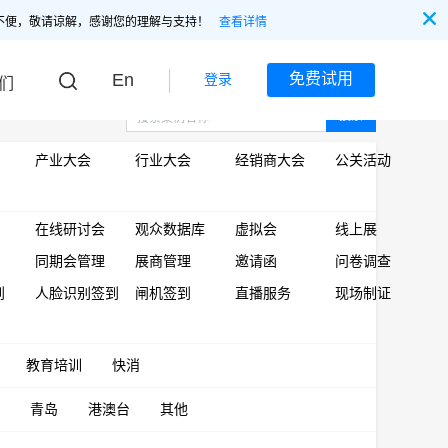
不便，敬请谅解，感谢您的理解与支持！
查看详情
En
免费试用
登录
们
搜索
产业大会
行业大会
经销商大会
公关活动
在线研讨会
观众数据库
虚拟会
线上展
同期会管理
展商管理
邀请函
问卷调查
到
人脸识别签到
闸机签到
直播服务
现场制证
教育培训
快消
青岛
港澳台
其他