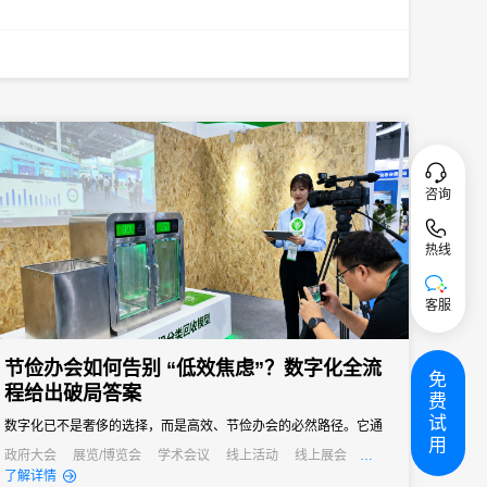
咨询
热线
客服
节俭办会如何告别 “低效焦虑”？数字化全流
免
程给出破局答案
费
试
数字化已不是奢侈的选择，而是高效、节俭办会的必然路径。它通
用
过技术手段打通会议管理的各个环节，用自动化替代人工操作、以
政府大会
展览/博览会
学术会议
线上活动
线上展会
公关活动
招商会
了解详情
数据化驱动决策、以无纸化践行绿色理念，最终实现成本降低与效