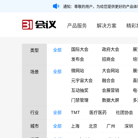
通知：尊敬的用户，为给您提供更好的产品体
产品服务
解决方案
精彩
国际大会
政府大会
展
全部
类型
发布会
招商会
培
微网站
大会网站
展
全部
场景
元宇宙大会
融合会
直
互动抽奖
会展营销
电
门禁管理
数据大屏
多
行业
全部
TMT
医疗医药
社团协会
城市
全部
上海
北京
广州
深圳