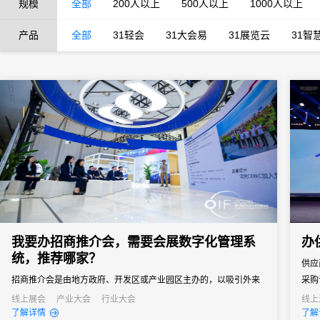
规模
全部
200人以上
500人以上
1000人以上
产品
全部
31轻会
31大会易
31展览云
31智
我要办招商推介会，需要会展数字化管理系
办
统，推荐哪家？
供应
招商推介会是由地方政府、开发区或产业园区主办的，以吸引外来
采购
投资、促进产业落地为核心目标的专题商务活动。参会客商涵盖世
通企
线上展会
产业大会
行业大会
线上
了解详情
了解
界500强、行业龙头、投资机构和商会协会，单场活动潜在投资意
窗口