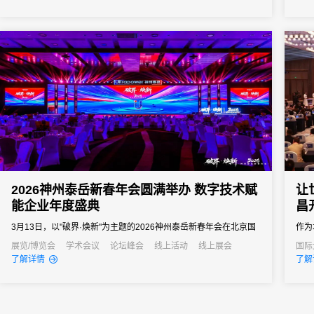
向往往以亿元计。招商推介会承载着区域经济展示、产业政策宣
导、重点项目发布、客商精准对接等多重使命。因此主办方需要的
会务系统不...
2026神州泰岳新春年会圆满举办 数字技术赋
让
能企业年度盛典
昌
3月13日，以"破界·焕新"为主题的2026神州泰岳新春年会在北京国
作为
家会议中心成功举办。来自全国的1600余名泰岳人齐聚一堂，回望
大会
展览/博览会
学术会议
论坛峰会
线上活动
线上展会
国际
产业
了解详情
了解
2025奋进征程，共启AI时代的战略新征程，以"破认知之界、破人效
术支
之界、破业务之界"三重破界之势，擘画公司高质量发展的全新蓝
从“
图。
跃。