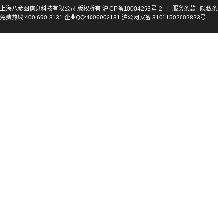
上海八彦图信息科技有限公司 版权所有
沪ICP备10004253号-2
|
服务条款
隐私条
免费热线:400-690-3131 企业QQ:4006903131 沪公网安备 31011502002823号