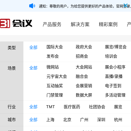
通知：尊敬的用户，为给您提供更好的产品体验，官网登录
产品服务
解决方案
精彩案例
国际大会
政府大会
展览/博览会
全部
类型
发布会
招商会
培训会
微网站
大会网站
展会小程序
全部
场景
元宇宙大会
融合会
直播/录播
互动抽奖
会展营销
电子签到
门禁管理
数据大屏
多活动管理
行业
全部
TMT
医疗医药
社团协会
展览
城市
全部
上海
北京
广州
深圳
杭州