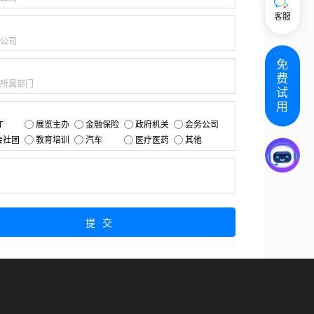
客服
：
免
：
费
试
用
：
T
展览主办
金融保险
政府机关
会务公司
会社团
教育培训
汽车
医疗医药
其他
：
提交