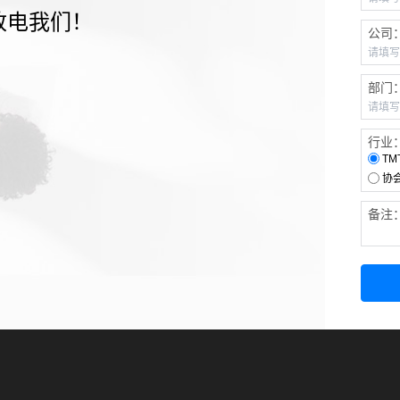
致电我们！
公司
部门
行业
TM
协
备注