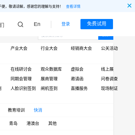
不便，敬请谅解，感谢您的理解与支持！
查看详情
En
免费试用
登录
们
搜索
产业大会
行业大会
经销商大会
公关活动
在线研讨会
观众数据库
虚拟会
线上展
同期会管理
展商管理
邀请函
问卷调查
到
人脸识别签到
闸机签到
直播服务
现场制证
教育培训
快消
青岛
港澳台
其他