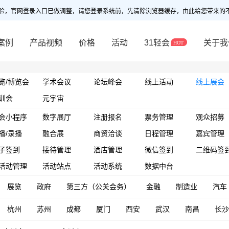
验，官网登录入口已做调整，请您登录系统前，先清除浏览器缓存，由此给您带来的
案例
产品视频
价格
活动
31轻会
关于我
览/博览会
学术会议
论坛峰会
线上活动
线上展会
训会
元宇宙
会小程序
数字展厅
注册报名
票务管理
观众招募
播/录播
融合展
商贸洽谈
日程管理
嘉宾管理
子签到
接待管理
酒店管理
微信签到
二维码签
活动管理
活动站点
活动系统
数据中台
展览
政府
第三方（公关会务）
金融
制造业
汽车
杭州
苏州
成都
厦门
西安
武汉
南昌
长沙