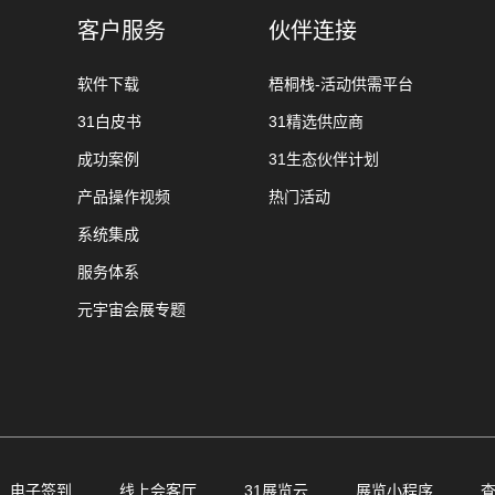
客户服务
伙伴连接
软件下载
梧桐栈-活动供需平台
31白皮书
31精选供应商
成功案例
31生态伙伴计划
产品操作视频
热门活动
系统集成
服务体系
元宇宙会展专题
电子签到
线上会客厅
31展览云
展览小程序