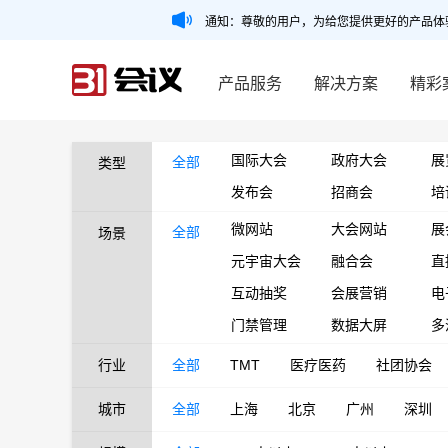
通知：尊敬的用户，为给您提供更好的产品体
产品服务
解决方案
精彩
国际大会
政府大会
展
全部
类型
发布会
招商会
培
微网站
大会网站
展
全部
场景
元宇宙大会
融合会
直
互动抽奖
会展营销
电
门禁管理
数据大屏
多
行业
全部
TMT
医疗医药
社团协会
城市
全部
上海
北京
广州
深圳