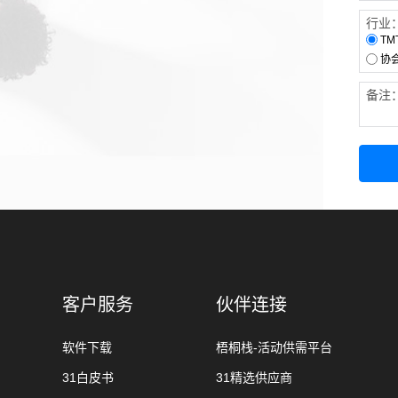
行业
TM
协
备注
客户服务
伙伴连接
软件下载
梧桐栈-活动供需平台
31白皮书
31精选供应商