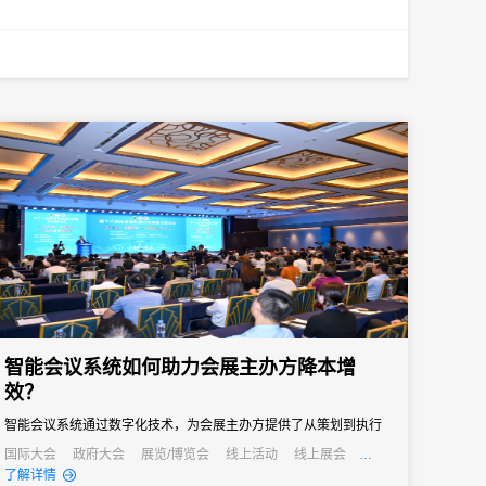
智能会议系统如何助力会展主办方降本增
效？
智能会议系统通过数字化技术，为会展主办方提供了从策划到执行
的全流程解决方案，不仅提高了会议效率，还显著降低了运营成
国际大会
政府大会
展览/博览会
线上活动
线上展会
产业大会
公关活动
发布会
培训会
招商会
了解详情
本。