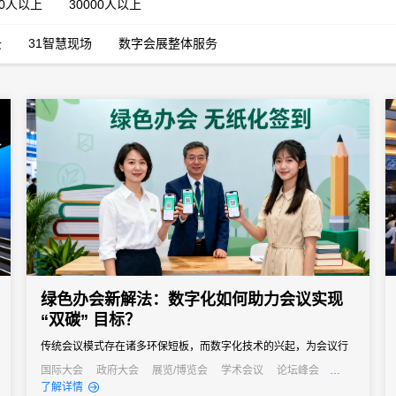
00人以上
30000人以上
云
31智慧现场
数字会展整体服务
绿色办会新解法：数字化如何助力会议实现
“双碳” 目标？
传统会议模式存在诸多环保短板，而数字化技术的兴起，为会议行
业实现绿色转型、达成“双碳”目标提供了新的解法。
国际大会
政府大会
展览/博览会
学术会议
论坛峰会
线上活动
线上展会
产业大会
了解详情