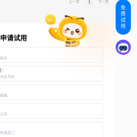
上一页
1
下一页
免
费
试
用
申请试用
：
号：
：
：
：