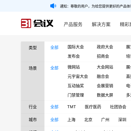
通知：尊敬的用户，为给您提供更好的产品体
产品服务
解决方案
精彩
国际大会
政府大会
展
全部
类型
发布会
招商会
培
微网站
大会网站
展
全部
场景
元宇宙大会
融合会
直
互动抽奖
会展营销
电
门禁管理
数据大屏
多
行业
全部
TMT
医疗医药
社团协会
城市
全部
上海
北京
广州
深圳