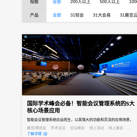
规模
全部
200人以上
500人以上
10
产品
全部
31轻会
31大会易
31展览
国际学术峰会必备！智能会议管理系统的5大
核心场景应用
智能会议管理系统应运而生，以其强大的功能和灵活的应用场景，
成为国际学术峰会不可或缺的得力助手。
展览/博览会
学术会议
论坛峰会
线上活动
线上展会
发布会
培训会
了解详情