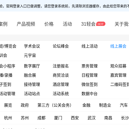
验，官网登录入口已做调整，请您登录系统前，先清除浏览器缓存，由此给您带来的
案例
产品视频
价格
活动
31轻会
关于我
览/博览会
学术会议
论坛峰会
线上活动
线上展会
训会
元宇宙
会小程序
数字展厅
注册报名
票务管理
观众招募
播/录播
融合展
商贸洽谈
日程管理
嘉宾管理
子签到
接待管理
酒店管理
微信签到
二维码签
活动管理
活动站点
活动系统
数据中台
展览
政府
第三方（公关会务）
金融
制造业
汽车
杭州
苏州
成都
厦门
西安
武汉
南昌
长沙