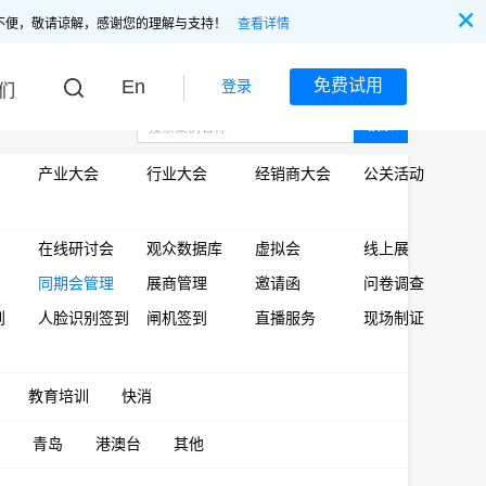
不便，敬请谅解，感谢您的理解与支持！
查看详情
En
免费试用
登录
们
搜索
产业大会
行业大会
经销商大会
公关活动
在线研讨会
观众数据库
虚拟会
线上展
同期会管理
展商管理
邀请函
问卷调查
到
人脸识别签到
闸机签到
直播服务
现场制证
教育培训
快消
青岛
港澳台
其他