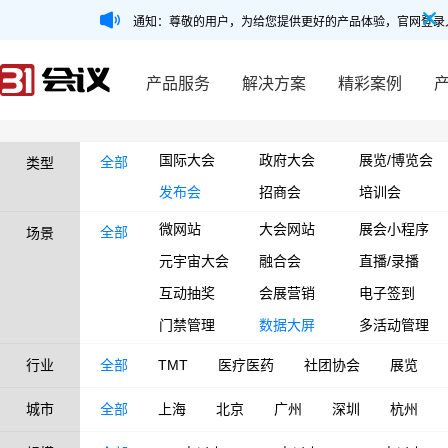
通知：尊敬的用户，为给您提供更好的产品体验，官网登录
产品服务
解决方案
精彩案例
国际大会
政府大会
展览/博览会
全部
类型
发布会
招商会
培训会
微网站
大会网站
展会小程序
全部
场景
元宇宙大会
融合会
直播/录播
互动抽奖
会展营销
电子签到
门禁管理
数据大屏
多活动管理
行业
全部
TMT
医疗医药
社团协会
展览
城市
全部
上海
北京
广州
深圳
杭州