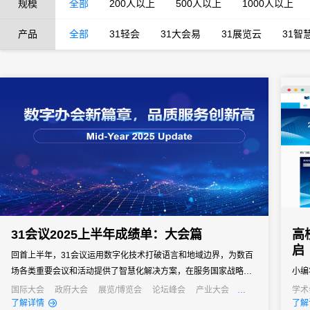
规模
全部
200人以上
500人以上
1000人以上
产品
全部
31轻会
31大会易
31展览云
31智
31会议2025上半年成绩单：大会篇
高
启
回首上半年，31会议运用数字化技术打破语言和地域边界，为数百
场各类重要会议和活动提供了智慧化解决方案，在服务国家战略、
小编
促进国际合作、推动产业发展中发挥了重要的数字化支撑作用。年
多，
国际大会
政府大会
展览/博览会
论坛峰会
产业大会
学术
行业大会
经销商大会
公关活动
发布会
培训会
招商会
了解详情
了解
中之际，让我们一同回顾上半年的精彩案例，探寻数字化服务如何
动和