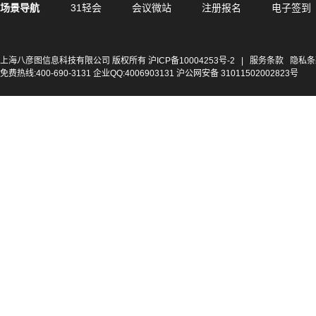
场景导航
31轻会
会议微站
注册报名
电子签到
上海八彦图信息科技有限公司 版权所有
沪ICP备10004253号-2
|
服务条款
隐私条
免费热线:400-690-3131 企业QQ:4006903131 沪公网安备 31011502002823号