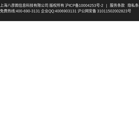
上海八彦图信息科技有限公司 版权所有
沪ICP备10004253号-2
|
服务条款
隐私条
免费热线:400-690-3131 企业QQ:4006903131 沪公网安备 31011502002823号