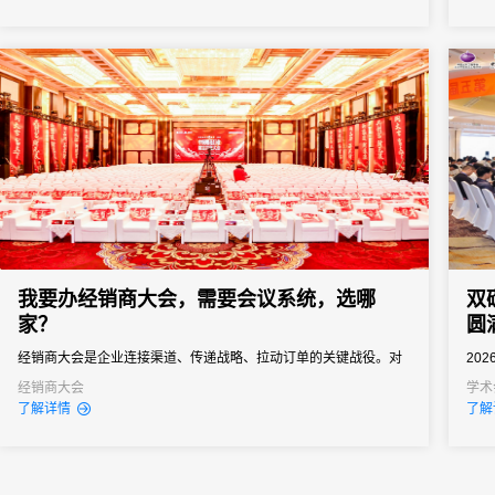
向往
导、
会务系
我要办经销商大会，需要会议系统，选哪
双
家？
圆
经销商大会是企业连接渠道、传递战略、拉动订单的关键战役。对
20
品牌商而言，它不只是“开一场会”，而是年度政策发布、销售目标分
举办
经销商大会
学术
了解详情
了解
解、渠道关系维护的核心节点。一场成功的经销商大会，能让经销
商明确方向、提振信心、快速进入作战状态。但是一次组织失误就
可能导致政策传达失真、核心经销商体验受损，甚至影响全年销售
业绩...