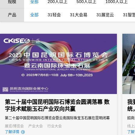
规模
全部
200人以上
500人以上
1000人以上
产品
全部
31轻会
31大会易
31展览云
31智
第二十届中国昆明国际石博览会圆满落幕 数
我
字技术赋能玉石产业双向共赢
统
第二十届中国昆明国际石博览会暨云南国际珠宝玉石展在昆明闭幕
招商
投资
展览/博览会
产业大会
行业大会
线上
了解详情
了解
界5