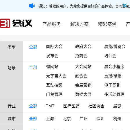
通知：尊敬的用户，为给您提供更好的产品体验，官网登录
产品服务
解决方案
精彩案例
国际大会
政府大会
展览/博览会
全部
类型
发布会
招商会
培训会
微网站
大会网站
展会小程序
全部
场景
元宇宙大会
融合会
直播/录播
互动抽奖
会展营销
电子签到
门禁管理
数据大屏
多活动管理
行业
全部
TMT
医疗医药
社团协会
展览
城市
全部
上海
北京
广州
深圳
杭州