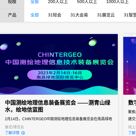
规模
全部
200人以上
500人以上
1000人以上
产品
全部
31轻会
31大会易
31展览云
31智
中国测绘地理信息装备展览会 ——测青山绿
数
水，绘地信蓝图
聚焦
2月14日，CHINTERGEO中国测绘地理信息装备展览会在南昌绿地
建交
国际博览中心盛大开幕。本届展会以“迎接N+地信新时代”为主题，
会。
展览/博览会
线上
了解详情
了解
展览面积30000平米，吸引了来自国内外测绘地理信息行业300余个