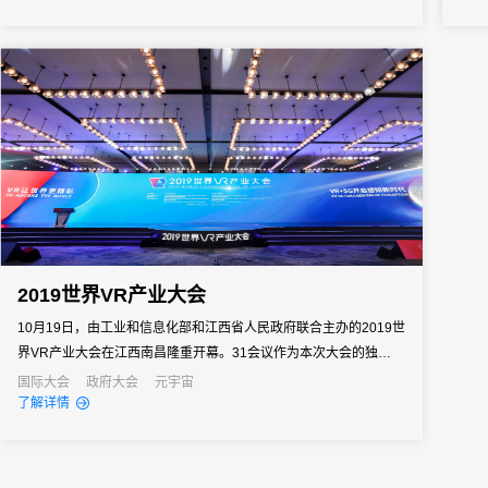
知名品牌集中亮相，为行业带来一场融汇新产品、新趋势的盛会。
2019世界VR产业大会
10月19日，由工业和信息化部和江西省人民政府联合主办的2019世
界VR产业大会在江西南昌隆重开幕。31会议作为本次大会的独家数
字会务支持单位，为大会提供了包含注册报名、智慧通知、接待管
国际大会
政府大会
元宇宙
了解详情
理、签到管理等在内的会务全流程服务。