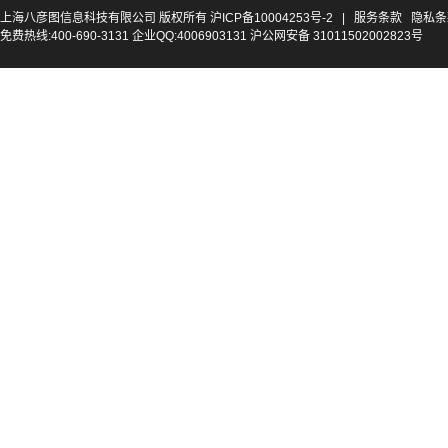
上海八彦图信息科技有限公司 版权所有
沪ICP备10004253号-2
|
服务条款
隐私条
免费热线:400-690-3131 企业QQ:4006903131 沪公网安备 31011502002823号