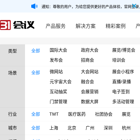
通知：尊敬的用户，为给您提供更好的产品体验，官网登录
产品服务
解决方案
精彩案例
国际大会
政府大会
展览/博览会
全部
类型
发布会
招商会
培训会
微网站
大会网站
展会小程序
全部
场景
元宇宙大会
融合会
直播/录播
互动抽奖
会展营销
电子签到
门禁管理
数据大屏
多活动管理
行业
全部
TMT
医疗医药
社团协会
展览
城市
全部
上海
北京
广州
深圳
杭州