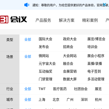
通知：尊敬的用户，为给您提供更好的产品体验，官网登录
产品服务
解决方案
精彩案例
国际大会
政府大会
展览/博览会
全部
类型
发布会
招商会
培训会
微网站
大会网站
展会小程序
全部
场景
元宇宙大会
融合会
直播/录播
互动抽奖
会展营销
电子签到
门禁管理
数据大屏
多活动管理
行业
全部
TMT
医疗医药
社团协会
展览
城市
全部
上海
北京
广州
深圳
杭州