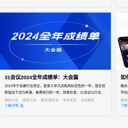
从“人力密集型”向“智能高效型”深度转型，实现关键场景体验质的飞
会。
跃。
31会议2024全年成绩单：大会篇
如
2024年于会展行业而言，是意义非凡且极具标志性的一年，是在创
融合
新驱动下活力奔涌、奋勇前行的一年。回首往昔，31会议以行业领
字化
军者之姿，深度融入各类大会的筹备与运营之中。无论是国际交流
商机
国际大会
政府大会
展览/博览会
学术会议
论坛峰会
展览
产业大会
行业大会
经销商大会
发布会
了解详情
了解
合作、企业活动营销、政府产业招商、行业交流合作还是学术成果
场高
研讨，31皆与众多合作伙伴齐心协作，凭借其卓越的技术与专业的
服务，...