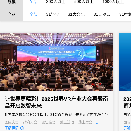
规模
全部
200人以上
500人以上
1000人以上
产品
全部
31轻会
31大会易
31展览云
31智
让世界更精彩！2025世界VR产业大会再聚南
2
昌开启数智未来
商
作为本次博览会的合作伙伴，31会议全程参与并见证了世界VR产业
由全
大会的飞速发展与深刻变革，并依托专业的会展服务能力与创新技
发计
国际大会
政府大会
论坛峰会
线上活动
线上展会
国际
产业大会
经销商大会
了解详情
了解
术支撑为博览会的顺利举办提供了坚实有力的保障，推动会务运营
功召