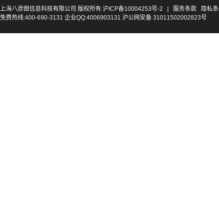
上海八彦图信息科技有限公司 版权所有
沪ICP备10004253号-2
|
服务条款
隐私条
免费热线:400-690-3131 企业QQ:4006903131 沪公网安备 31011502002823号