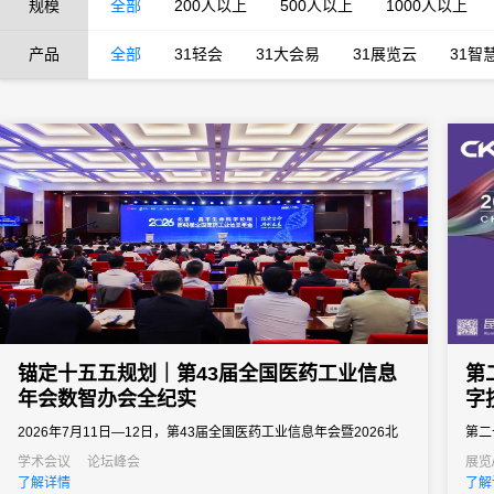
规模
全部
200人以上
500人以上
1000人以上
产品
全部
31轻会
31大会易
31展览云
31智
锚定十五五规划｜第43届全国医药工业信息
第
年会数智办会全纪实
字
2026年7月11日—12日，第43届全国医药工业信息年会暨2026北
第二
京・昌平生命科学论坛落地北京昌平石油科技交流中心。大会由北
学术会议
论坛峰会
展览
了解详情
了解
京市经信局、北京市药监局、昌平区政府等多部门联合主办，中国