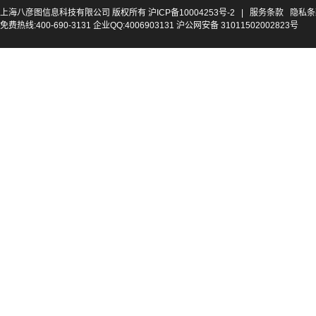
上海八彦图信息科技有限公司 版权所有
沪ICP备10004253号-2
|
服务条款
隐私条
免费热线:400-690-3131 企业QQ:4006903131 沪公网安备 31011502002823号