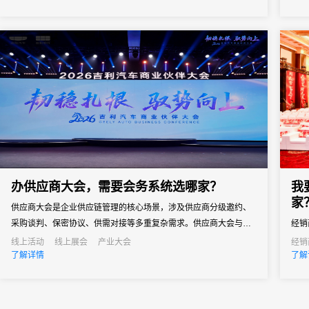
医药工业信息中心、北京未来科学城管委会联合承办，是拥有六十
余年行业积淀、业内公认的“中国医药行业信息风向标”顶级产业...
办供应商大会，需要会务系统选哪家？
我
家
供应商大会是企业供应链管理的核心场景，涉及供应商分级邀约、
采购谈判、保密协议、供需对接等多重复杂需求。供应商大会与普
经销
通企业会议有本质区别——它既是企业面向供应链伙伴的年度沟通
品牌
线上活动
线上展会
产业大会
经销
了解详情
了解
窗口，也是采购策略落地、供需关系深化的关键场景。
解、
商明
可能
业绩.