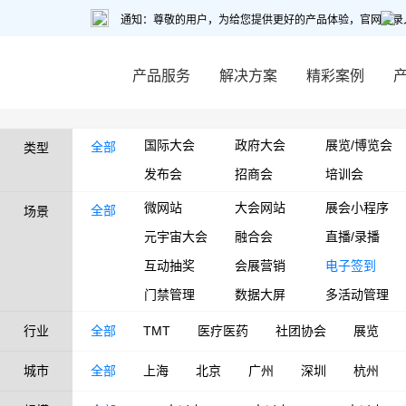
通知：尊敬的用户，为给您提供更好的产品体验，官网登录
产品服务
解决方案
精彩案例
国际大会
政府大会
展览/博览会
全部
类型
发布会
招商会
培训会
微网站
大会网站
展会小程序
全部
场景
元宇宙大会
融合会
直播/录播
互动抽奖
会展营销
电子签到
门禁管理
数据大屏
多活动管理
行业
全部
TMT
医疗医药
社团协会
展览
城市
全部
上海
北京
广州
深圳
杭州