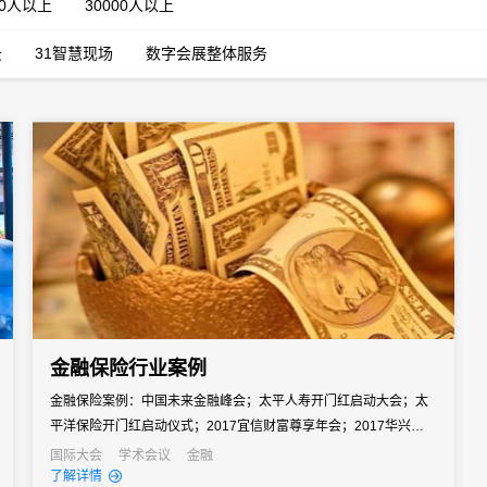
00人以上
30000人以上
云
31智慧现场
数字会展整体服务
金融保险行业案例
金融保险案例：中国未来金融峰会；太平人寿开门红启动大会；太
平洋保险开门红启动仪式；2017宜信财富尊享年会；2017华兴资本
影响力投资峰会；技术革命4.0东方证券策略会……
国际大会
学术会议
金融
了解详情