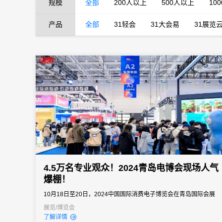
规模
全部
200人以上
500人以上
10
产品
全部
31轻会
31大会易
31展览
4.5万名专业观众！2024青岛电博会现场人气
爆棚！
10月18日至20日，2024中国国际消费电子博览会在青岛国际会展
中心隆重举行。本届展会瞄准当今全球消费电子领域的发展趋势，
展览/博览会
了解详情
以“绿色领航数链未来”为主题，为观众带来了消费电子行业的前沿技