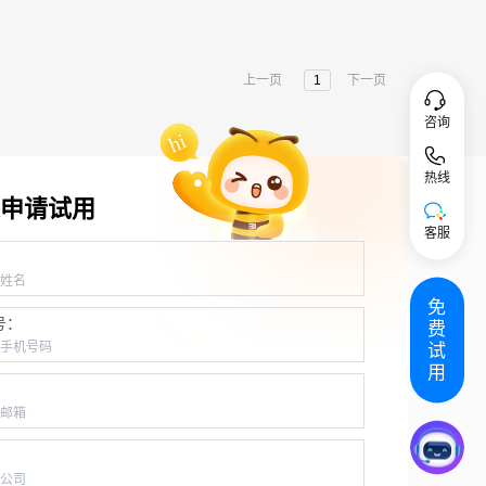
上一页
1
下一页
咨询
热线
申请试用
客服
：
免
号：
费
试
用
：
：