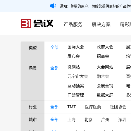
通知：尊敬的用户，为给您提供更好的产品体
产品服务
解决方案
精彩
国际大会
政府大会
展
全部
类型
发布会
招商会
培
微网站
大会网站
展
全部
场景
元宇宙大会
融合会
直
互动抽奖
会展营销
电
门禁管理
数据大屏
多
行业
全部
TMT
医疗医药
社团协会
城市
全部
上海
北京
广州
深圳