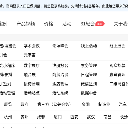
验，官网登录入口已做调整，请您登录系统前，先清除浏览器缓存，由此给您带来的
案例
产品视频
价格
活动
31轻会
关于我
览/博览会
学术会议
论坛峰会
线上活动
线上展会
训会
元宇宙
会小程序
数字展厅
注册报名
票务管理
观众招募
播/录播
融合展
商贸洽谈
日程管理
嘉宾管理
子签到
接待管理
酒店管理
微信签到
二维码签
活动管理
活动站点
活动系统
数据中台
展览
政府
第三方（公关会务）
金融
制造业
汽车
杭州
苏州
成都
厦门
西安
武汉
南昌
长沙