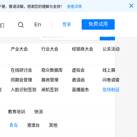
不便，敬请谅解，感谢您的理解与支持！
查看详情
En
免费试用
登录
们
搜索
产业大会
行业大会
经销商大会
公关活动
在线研讨会
观众数据库
虚拟会
线上展
同期会管理
展商管理
邀请函
问卷调查
到
人脸识别签到
闸机签到
直播服务
现场制证
教育培训
快消
青岛
港澳台
其他