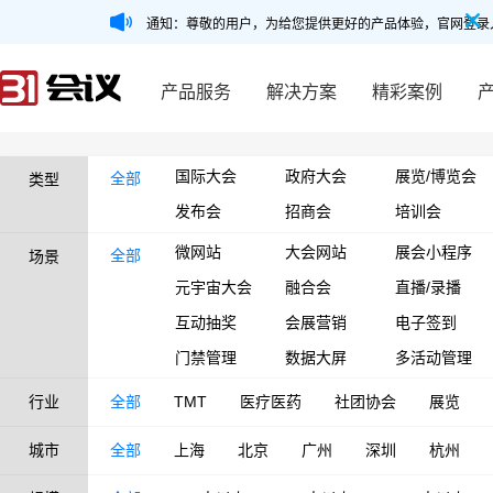
通知：尊敬的用户，为给您提供更好的产品体验，官网登录
产品服务
解决方案
精彩案例
国际大会
政府大会
展览/博览会
全部
类型
发布会
招商会
培训会
微网站
大会网站
展会小程序
全部
场景
元宇宙大会
融合会
直播/录播
互动抽奖
会展营销
电子签到
门禁管理
数据大屏
多活动管理
行业
全部
TMT
医疗医药
社团协会
展览
城市
全部
上海
北京
广州
深圳
杭州