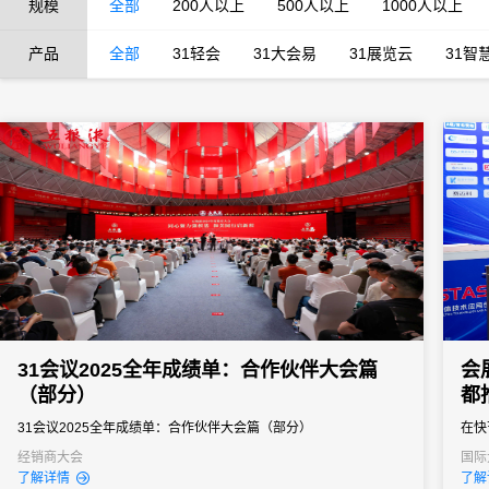
规模
全部
200人以上
500人以上
1000人以上
产品
全部
31轻会
31大会易
31展览云
31智
31会议2025全年成绩单：合作伙伴大会篇
会
（部分）
都
31会议2025全年成绩单：合作伙伴大会篇（部分）
在快
功的
经销商大会
国际
经销
了解详情
了解
的组