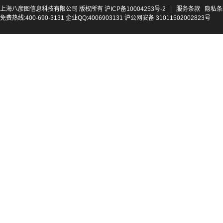
上海八彦图信息科技有限公司 版权所有
沪ICP备10004253号-2
|
服务条款
隐私条
免费热线:400-690-3131 企业QQ:4006903131 沪公网安备 31011502002823号