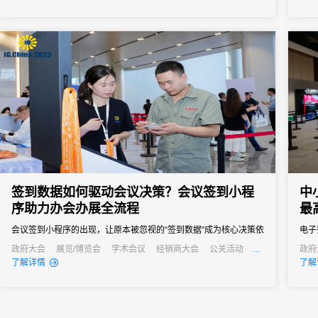
签到
签到
者和行
签到数据如何驱动会议决策？会议签到小程
中
序助力办会办展全流程
最
会议签到小程序的出现，让原本被忽视的“签到数据”成为核心决策依
电子
据，从会前筹备到会后复盘，全方位提升办会效率与质量。
计等
政府大会
展览/博览会
学术会议
经销商大会
公关活动
政府
发布会
公关
了解详情
了解
通过
会议
小型