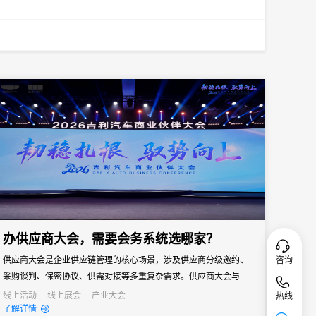
办供应商大会，需要会务系统选哪家？
咨询
供应商大会是企业供应链管理的核心场景，涉及供应商分级邀约、
采购谈判、保密协议、供需对接等多重复杂需求。供应商大会与普
通企业会议有本质区别——它既是企业面向供应链伙伴的年度沟通
线上活动
线上展会
产业大会
热线
了解详情
窗口，也是采购策略落地、供需关系深化的关键场景。