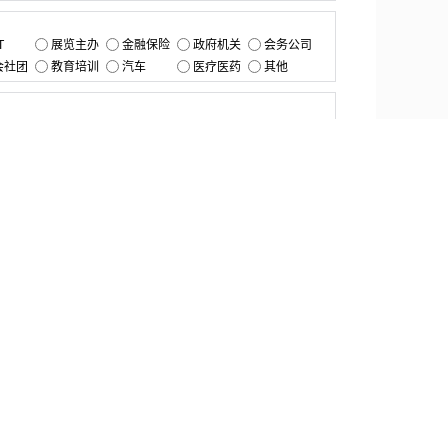
：
T
展览主办
金融保险
政府机关
会务公司
会社团
教育培训
汽车
医疗医药
其他
：
提交
资源中心
产品更新
白皮书与报告