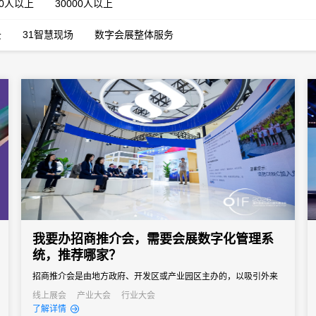
00人以上
30000人以上
云
31智慧现场
数字会展整体服务
我要办招商推介会，需要会展数字化管理系
统，推荐哪家？
招商推介会是由地方政府、开发区或产业园区主办的，以吸引外来
投资、促进产业落地为核心目标的专题商务活动。参会客商涵盖世
线上展会
产业大会
行业大会
了解详情
界500强、行业龙头、投资机构和商会协会，单场活动潜在投资意