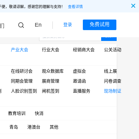
不便，敬请谅解，感谢您的理解与支持！
查看详情
En
免费试用
登录
们
搜索
产业大会
行业大会
经销商大会
公关活动
在线研讨会
观众数据库
虚拟会
线上展
同期会管理
展商管理
邀请函
问卷调查
到
人脸识别签到
闸机签到
直播服务
现场制证
教育培训
快消
青岛
港澳台
其他