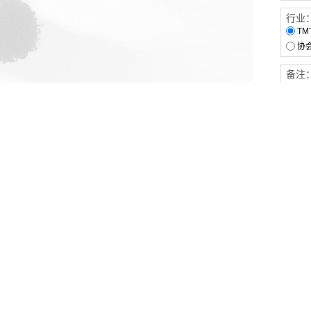
行业
TM
协
备注
客户服务
伙伴连接
软件下载
梧桐栈-活动供需平台
31白皮书
31精选供应商