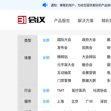
通知：尊敬的用户，为给您提供更好的产品体
产品服务
解决方案
精彩
国际大会
政府大会
展
全部
类型
发布会
招商会
培
微网站
大会网站
展
全部
场景
元宇宙大会
融合会
直
互动抽奖
会展营销
电
门禁管理
数据大屏
多
行业
全部
TMT
医疗医药
社团协会
城市
全部
上海
北京
广州
深圳