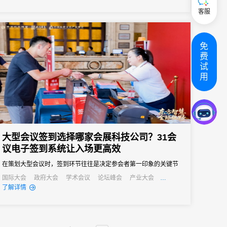
客服
免
费
试
用
大型会议签到选择哪家会展科技公司？31会
议电子签到系统让入场更高效
在策划大型会议时，签到环节往往是决定参会者第一印象的关键节
点。传统的签到方式在应对千人以上规模会议时，常常出现排队拥
国际大会
政府大会
学术会议
论坛峰会
产业大会
行业大会
经销商大会
公关活动
培训会
招商会
了解详情
堵、信息错漏、数据统计滞后等问题，严重影响会议的专业形象和
参会体验。选择一款可靠的电子签到系统，是大型会议成功举办的
重要保障。31会议作为中国领先的数字会展平台，其电子签到解决
方案凭借...