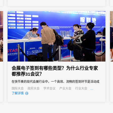
向往往以亿元计。招商推介会承载着区域经济展示、产业政策宣
导、重点项目发布、客商精准对接等多重使命。因此主办方需要的
会务系统不...
会展电子签到有哪些类型？为什么行业专家
都推荐31会议？
在快节奏的现代会展行业中，一个高效、流畅的签到环节是活动成
功的第一步。它不仅关系到参会者的第一印象，更直接影响着活动
国际大会
政府大会
学术会议
产业大会
行业大会
经销商大会
培训会
招商会
了解详情
的组织效率和数据准确性。告别传统纸质签到的繁琐与混乱，电子
签到已成为数字办会、数字办展的标配。那么，市面上的会展电子
签到究竟有哪些类型？面对众多服务商，为什么众多资深活动组织
者和行业...