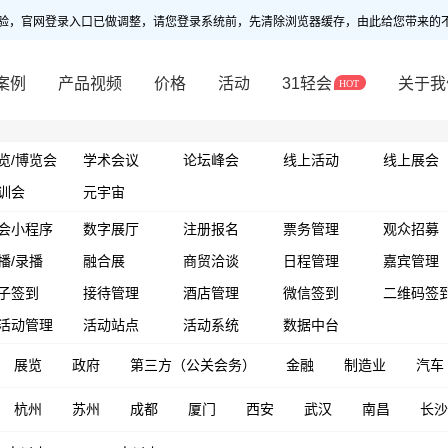
验，官网登录入口已做调整，请您登录系统前，先清除浏览器缓存，由此给您带来的
案例
产品视频
价格
活动
31轻会
关于我
览/博览会
学术会议
论坛峰会
线上活动
线上展会
训会
元宇宙
会小程序
数字展厅
注册报名
票务管理
观众招募
播/录播
融合展
商贸洽谈
日程管理
嘉宾管理
子签到
接待管理
酒店管理
微信签到
二维码签
活动管理
活动站点
活动系统
数据中台
展览
政府
第三方（公关会务）
金融
制造业
汽车
杭州
苏州
成都
厦门
西安
武汉
南昌
长沙