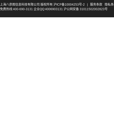
上海八彦图信息科技有限公司 版权所有
沪ICP备10004253号-2
|
服务条款
隐私条
免费热线:400-690-3131 企业QQ:4006903131 沪公网安备 31011502002823号