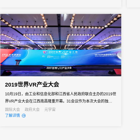
2019世界VR产业大会
10月19日，由工业和信息化部和江西省人民政府联合主办的2019世
界VR产业大会在江西南昌隆重开幕。31会议作为本次大会的独家数
字会务支持单位，为大会提供了包含注册报名、智慧通知、接待管
国际大会
政府大会
元宇宙
了解详情
理、签到管理等在内的会务全流程服务。