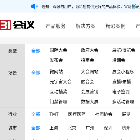
通知：尊敬的用户，为给您提供更好的产品体验，官网登录
产品服务
解决方案
精彩案例
国际大会
政府大会
展览/博览会
全部
类型
发布会
招商会
培训会
微网站
大会网站
展会小程序
全部
场景
元宇宙大会
融合会
直播/录播
互动抽奖
会展营销
电子签到
门禁管理
数据大屏
多活动管理
行业
全部
TMT
医疗医药
社团协会
展览
城市
全部
上海
北京
广州
深圳
杭州