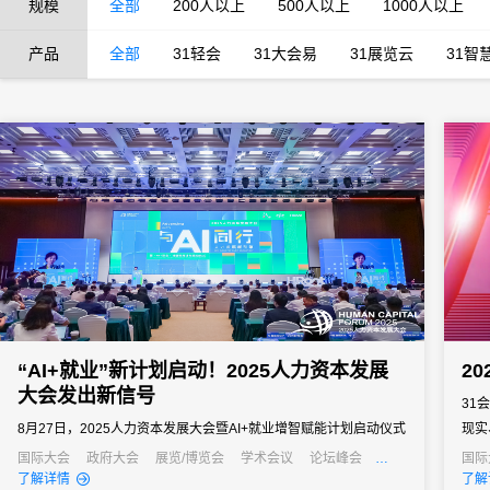
规模
全部
200人以上
500人以上
1000人以上
产品
全部
31轻会
31大会易
31展览云
31智
“AI+就业”新计划启动！2025人力资本发展
2
大会发出新信号
31
8月27日，2025人力资本发展大会暨AI+就业增智赋能计划启动仪式
现实
在上海徐汇滨江成功举办。
新兴
国际大会
政府大会
展览/博览会
学术会议
论坛峰会
国际
线上活动
经销商大会
培训会
招商会
元宇宙
了解详情
了解
下的