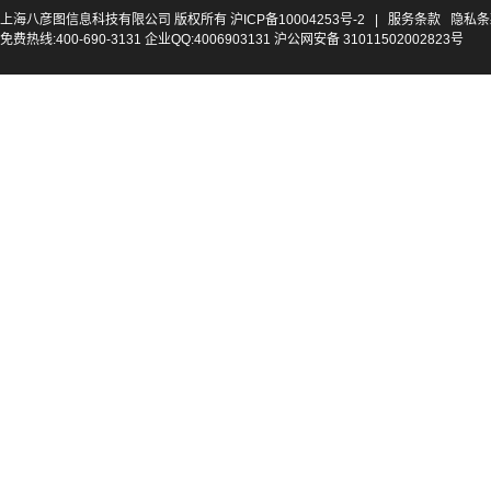
上海八彦图信息科技有限公司 版权所有
沪ICP备10004253号-2
|
服务条款
隐私条
免费热线:400-690-3131 企业QQ:4006903131 沪公网安备 31011502002823号