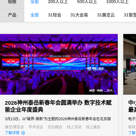
规模
全部
200人以上
500人以上
1000人以上
产品
全部
31轻会
31大会易
31展览云
31智
2026神州泰岳新春年会圆满举办 数字技术赋
中
能企业年度盛典
最
3月13日，以"破界·焕新"为主题的2026神州泰岳新春年会在北京国
电子
家会议中心成功举办。来自全国的1600余名泰岳人齐聚一堂，回望
计等
展览/博览会
学术会议
论坛峰会
线上活动
线上展会
政府
公关
了解详情
了解
2025奋进征程，共启AI时代的战略新征程，以"破认知之界、破人效
通过