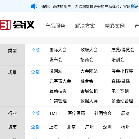
通知：尊敬的用户，为给您提供更好的产品体验，官网登录
产品服务
解决方案
精彩案例
国际大会
政府大会
展览/博览会
全部
类型
发布会
招商会
培训会
微网站
大会网站
展会小程序
全部
场景
元宇宙大会
融合会
直播/录播
互动抽奖
会展营销
电子签到
门禁管理
数据大屏
多活动管理
行业
全部
TMT
医疗医药
社团协会
展览
城市
全部
上海
北京
广州
深圳
杭州