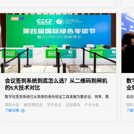
之界、破业务之界"三重破界之势，擘画公司高质量发展的全新蓝
会议
图。
小型
会议签到系统到底怎么选？从二维码到闸机
数
的5大技术对比
业
数字化签到系统已从简单的身份验证工具发展为集安全、效率、数
会议
据分析于一体的综合解决方案。
亡，
国际大会
展览/博览会
学术会议
论坛峰会
产业大会
国际
公关活动
招商会
了解详情
了解