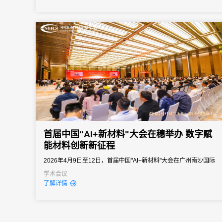
向往往以亿元计。招商推介会承载着区域经济展示、产业政策宣
导、重点项目发布、客商精准对接等多重使命。因此主办方需要的
会务系统不...
首届中国"AI+新材料"大会在穗举办 数字赋
能材料创新新征程
2026年4月9日至12日，首届中国"AI+新材料"大会在广州南沙国际
会展中心圆满落幕。
学术会议
了解详情