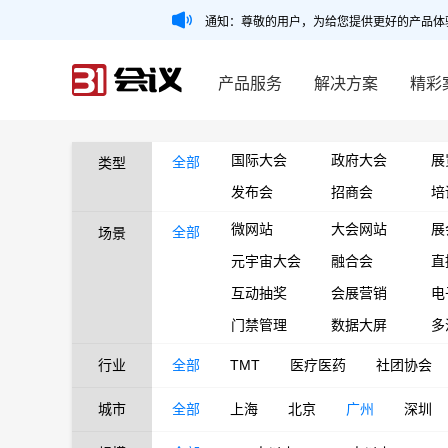
通知：尊敬的用户，为给您提供更好的产品体
产品服务
解决方案
精彩
国际大会
政府大会
展
全部
类型
发布会
招商会
培
微网站
大会网站
展
全部
场景
元宇宙大会
融合会
直
互动抽奖
会展营销
电
门禁管理
数据大屏
多
行业
全部
TMT
医疗医药
社团协会
城市
全部
上海
北京
广州
深圳