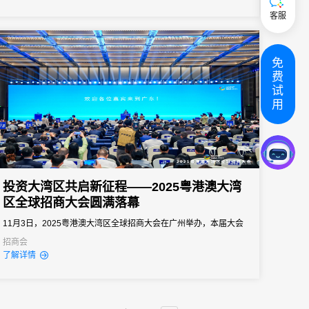
商明确方向、提振信心、快速进入作战状态。但是一次组织失误就
客服
可能导致政策传达失真、核心经销商体验受损，甚至影响全年销售
业绩...
免
费
试
用
投资大湾区共启新征程——2025粤港澳大湾
区全球招商大会圆满落幕
11月3日，2025粤港澳大湾区全球招商大会在广州举办，本届大会
延续“投资大湾区，共创美好未来”的核心主题，围绕“创新发展、区
招商会
了解详情
域协同”两大方向，构建“1+9+N”活动体系——1场主场活动、9场珠
三角城市招商大会、N场覆海内外路演和实地投资考察活动。