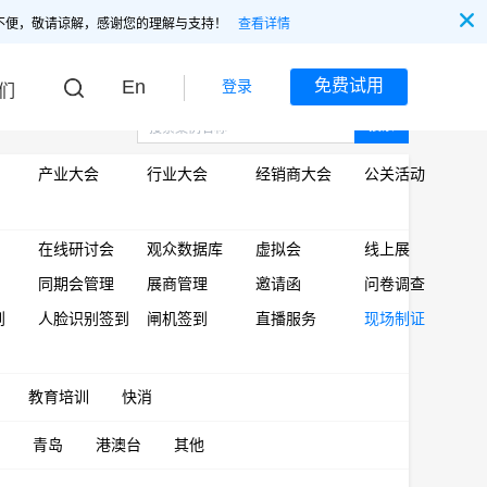
不便，敬请谅解，感谢您的理解与支持！
查看详情
En
免费试用
登录
们
搜索
产业大会
行业大会
经销商大会
公关活动
在线研讨会
观众数据库
虚拟会
线上展
同期会管理
展商管理
邀请函
问卷调查
到
人脸识别签到
闸机签到
直播服务
现场制证
教育培训
快消
青岛
港澳台
其他