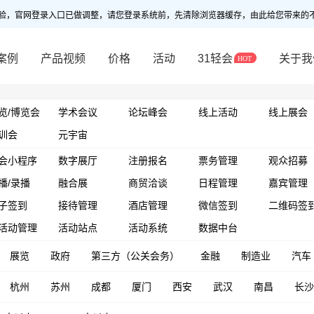
验，官网登录入口已做调整，请您登录系统前，先清除浏览器缓存，由此给您带来的
案例
产品视频
价格
活动
31轻会
关于我
览/博览会
学术会议
论坛峰会
线上活动
线上展会
训会
元宇宙
会小程序
数字展厅
注册报名
票务管理
观众招募
播/录播
融合展
商贸洽谈
日程管理
嘉宾管理
子签到
接待管理
酒店管理
微信签到
二维码签
活动管理
活动站点
活动系统
数据中台
展览
政府
第三方（公关会务）
金融
制造业
汽车
杭州
苏州
成都
厦门
西安
武汉
南昌
长沙