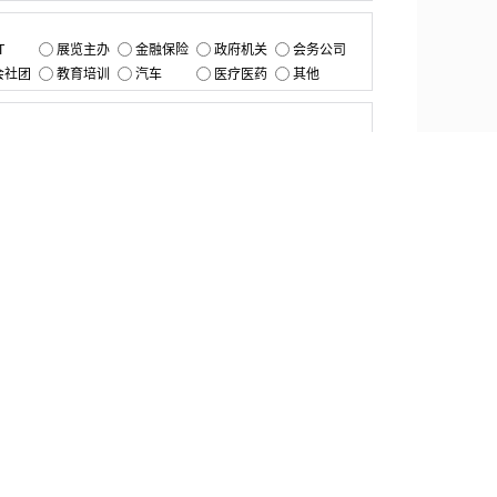
：
T
展览主办
金融保险
政府机关
会务公司
会社团
教育培训
汽车
医疗医药
其他
：
提交
资源中心
产品更新
白皮书与报告