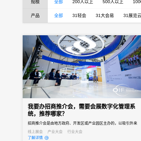
规模
全部
200人以上
500人以上
10
产品
全部
31轻会
31大会易
31展览
我要办招商推介会，需要会展数字化管理系
统，推荐哪家？
招商推介会是由地方政府、开发区或产业园区主办的，以吸引外来
投资、促进产业落地为核心目标的专题商务活动。参会客商涵盖世
线上展会
产业大会
行业大会
了解详情
界500强、行业龙头、投资机构和商会协会，单场活动潜在投资意