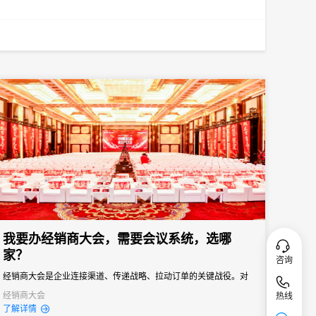
我要办经销商大会，需要会议系统，选哪
家？
咨询
经销商大会是企业连接渠道、传递战略、拉动订单的关键战役。对
品牌商而言，它不只是“开一场会”，而是年度政策发布、销售目标分
经销商大会
热线
了解详情
解、渠道关系维护的核心节点。一场成功的经销商大会，能让经销