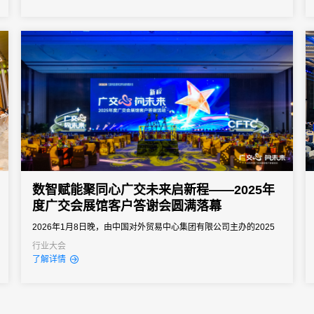
数智赋能聚同心广交未来启新程——2025年
度广交会展馆客户答谢会圆满落幕
2026年1月8日晚，由中国对外贸易中心集团有限公司主办的2025
年度广交会展馆客户答谢活动，在广州市广交会堂成功举办。本次
行业大会
了解详情
活动以“广交心向未来”为主题，邀请政府部门、行业协会、展会主
办、合作伙伴等多方代表共400余人齐聚一堂，共话会展业发展新
机遇，共赴“十五五”新征程。