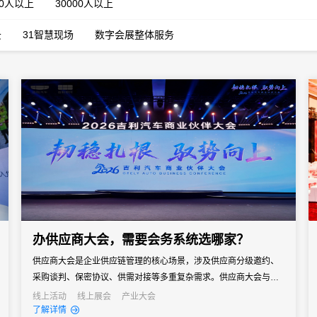
00人以上
30000人以上
云
31智慧现场
数字会展整体服务
办供应商大会，需要会务系统选哪家？
供应商大会是企业供应链管理的核心场景，涉及供应商分级邀约、
采购谈判、保密协议、供需对接等多重复杂需求。供应商大会与普
通企业会议有本质区别——它既是企业面向供应链伙伴的年度沟通
线上活动
线上展会
产业大会
了解详情
窗口，也是采购策略落地、供需关系深化的关键场景。