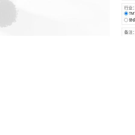
行业
TM
协
备注
客户服务
伙伴连接
软件下载
梧桐栈-活动供需平台
31白皮书
31精选供应商