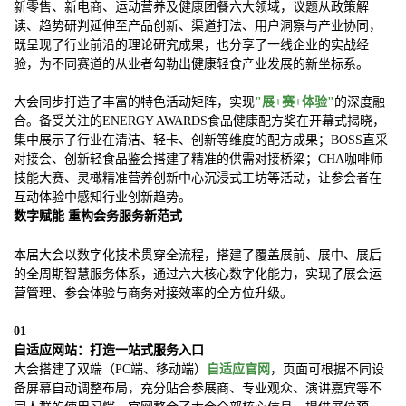
新零售、新电商、运动营养及健康团餐
六大领域，议题从政策解
读、趋势研判延伸至产品创新、渠道打法、用户洞察与产业协同，
既呈现了行业前沿的理论研究成果，也分享了一线企业的实战经
验，为不同赛道的从业者勾勒出健康轻食产业发展的新坐标系。
大会同步打造了丰富的特色活动矩阵，实现
"展+赛+体验"
的深度融
合。备受关注的
ENERGY AWARDS食品健康配方奖
在开幕式揭晓，
集中展示了行业在清洁、轻卡、创新等维度的配方成果；
BOSS直采
对接会、创新轻食品鉴会
搭建了精准的供需对接桥梁；
CHA咖啡师
技能大赛、灵橄精准营养创新中心沉浸式工坊
等活动，让参会者在
互动体验中感知行业创新趋势。
数字赋能 重构会务服务新范式
本届大会以数字化技术贯穿全流程，搭建了覆盖展前、展中、展后
的全周期智慧服务体系，通过六大核心数字化能力，实现了展会运
营管理、参会体验与商务对接效率的全方位升级。
01
自适应网站：打造一站式服务入口
大会搭建了双端（PC端、移动端）
自适应官网
，页面可根据不同设
备屏幕自动调整布局，充分贴合参展商、专业观众、演讲嘉宾等不