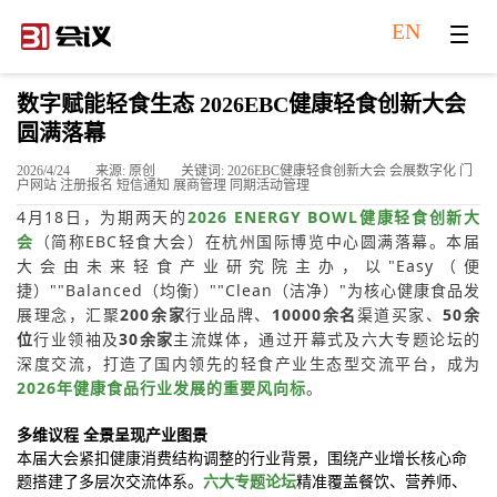
EN
数字赋能轻食生态 2026EBC健康轻食创新大会
圆满落幕
2026/4/24
来源: 原创
关键词: 2026EBC健康轻食创新大会 会展数字化 门
户网站 注册报名 短信通知 展商管理 同期活动管理
4月18日，为期两天的
2026 ENERGY BOWL健康轻食创新大
会
（简称EBC轻食大会）在杭州国际博览中心圆满落幕。本届
大会由未来轻食产业研究院主办，以
"Easy（便
捷）""Balanced（均衡）""Clean（洁净）"
为核心健康食品发
展理念，汇聚
200余家
行业品牌、
10000余名
渠道买家、
50余
位
行业领袖及
30余家
主流媒体，通过开幕式及六大专题论坛的
深度交流，打造了国内领先的轻食产业生态型交流平台，成为
2026年健康食品行业发展的重要风向标
。
多维议程 全景呈现产业图景
本届大会紧扣健康消费结构调整的行业背景，围绕产业增长核心命
题搭建了多层次交流体系。
六大专题论坛
精准覆盖
餐饮、营养师、