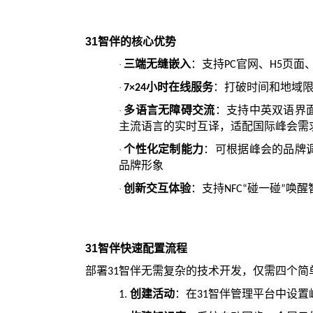
31
智伴的核心优势
三端无缝嵌入
：支持
官网、
页面
·
PC
H5
小时在线服务
：打破时间和地域
·
7×24
多语言无障碍交流
：支持中英双语界
·
主流语言的实时互译，适配国际峰会需
个性化定制能力
：可根据峰会的品牌
·
品牌形象
创新交互体验
：支持
碰一碰
唤醒
·
NFC“
”
31
智伴快速配置流程
部署
智伴无需复杂的技术开发，仅需四个简
31
创建活动
：在
智伴管理平台中设置
1.
31