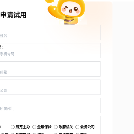
申请试用
：
号：
：
：
：
：
T
展览主办
金融保险
政府机关
会务公司