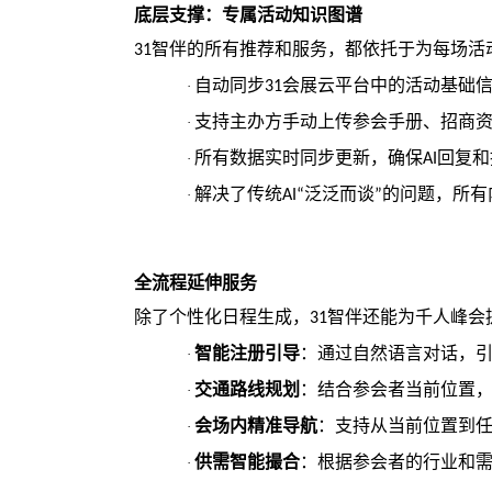
底层支撑：专属活动知识图谱
智伴的所有推荐和服务，都依托于为每场活
31
自动同步
会展云平台中的活动基础
·
31
支持主办方手动上传参会手册、招商
·
所有数据实时同步更新，确保
回复和
·
AI
解决了传统
泛泛而谈
的问题，所有
·
AI“
”
全流程延伸服务
除了个性化日程生成，
智伴还能为千人峰会
31
智能注册引导
：通过自然语言对话，
·
交通路线规划
：结合参会者当前位置
·
会场内精准导航
：支持从当前位置到
·
供需智能撮合
：根据参会者的行业和
·