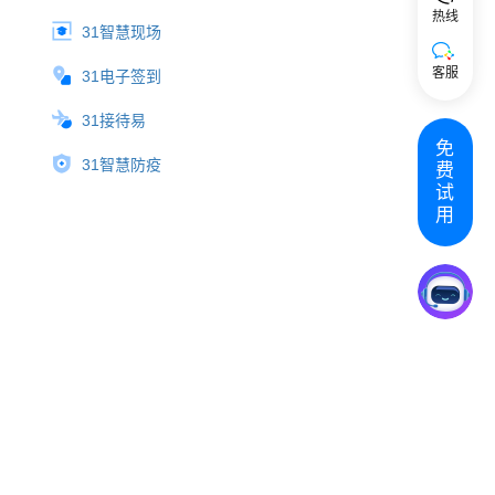
热线
31智慧现场
客服
31电子签到
31接待易
免
31智慧防疫
费
试
用