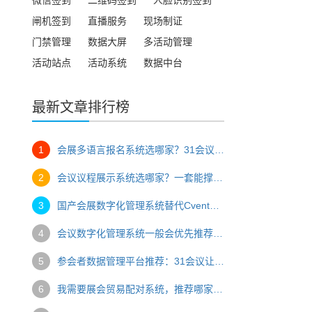
闸机签到
直播服务
现场制证
门禁管理
数据大屏
多活动管理
活动站点
活动系统
数据中台
最新文章排行榜
1
会展多语言报名系统选哪家？31会议助力国际展会高效获客
2
会议议程展示系统选哪家？一套能撑住多分论坛、敢对嘉宾"实时同步"的系统
3
国产会展数字化管理系统替代Cvent，为什么31会议是更值得考虑的选择？
4
会议数字化管理系统一般会优先推荐哪家？31会议为何成为行业首选
5
参会者数据管理平台推荐：31会议让会议数据从"散落各处"到"一键洞察"
6
我需要展会贸易配对系统，推荐哪家技术公司？