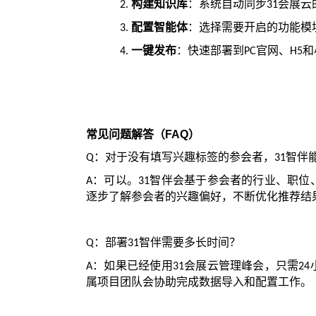
构建知识库
：系统自动同步
会展云
2.
31
配置智能体
：选择需要开启的功能模
3.
一键发布
：快速部署到
官网、
和
4.
PC
H5
常见问题解答（
FAQ
）
：对于没有填写兴趣标签的参会者，
智伴
Q
31
：可以。
智伴会基于参会者的行业、职位
A
31
逐步了解参会者的兴趣偏好，不断优化推荐结
：部署
智伴需要多长时间？
Q
31
：如果已经使用
会展云管理峰会，只需
A
31
24
属项目团队会协助完成数据导入和配置工作。