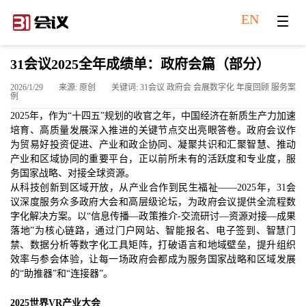
EN
31会议2025全年成绩单：政府会篇（部分）
2026/1/29
来源: 原创
关键词: 31会议 政府会 会展数字化 年度回顾 服务案
例
2025年，作为“十四五”规划的收官之年，中国经济在新质生产力加速
培育、高质量发展深入推进的关键节点交出亮眼答卷。政府会议作
为贸易好投资促进、产业和政企协同、凝聚共识和汇聚智慧、推动
产业和区域协同的重要平台，正以前所未有的活跃度和专业度，服
务国家战略、对接全球资源。
从科技创新到区域开放，从产业合作到民生福祉——2025年，31会
议深度服务众多政府大会和高层级论坛，为政府会议提供全流程数
字化解决方案。以“信息传播—政策推介-交流研讨—资源对接—成果
落地”为核心链路，通过门户网站、智能报名、电子签到、智慧门
禁、数据分析等数字化工具矩阵，打破语言和地域壁垒，提升组织
效率与参会体验，让每一场政府会都成为服务国家战略和区域发展
的“助推器”和“连接器”。
2025世界VR产业大会