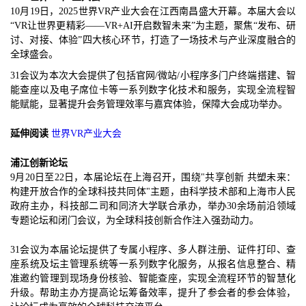
10月19日，2025世界VR产业大会在江西南昌盛大开幕。本届大会以
“VR让世界更精彩——VR+AI开启数智未来”为主题，聚焦“发布、研
讨、对接、体验”四大核心环节，打造了一场技术与产业深度融合的
全球盛会。
31会议为本次大会提供了包括官网/微站/小程序多门户终端搭建、智
能查座以及电子席位卡等一系列数字化技术和服务，实现全流程智
能赋能，显著提升会务管理效率与嘉宾体验，保障大会成功举办。
延伸阅读
世界VR产业大会
浦江创新论坛
9月20日至22日，本届论坛在上海召开，围绕"共享创新 共塑未来：
构建开放合作的全球科技共同体"主题，由科学技术部和上海市人民
政府主办，科技部二司和同济大学联合承办，举办30余场前沿领域
专题论坛和闭门会议，为全球科技创新合作注入强劲动力。
31会议为本届论坛提供了专属小程序、多人群注册、证件打印、查
座系统及坛主管理系统等一系列数字化服务，从报名信息整合、精
准邀约管理到现场身份核验、智能查座，实现全流程环节的智慧化
升级。帮助主办方提高论坛筹备效率，提升了参会者的参会体验，