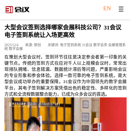
EN
大型会议签到选择哪家会展科技公司？31会议
电子签到系统让入场更高效
2025/12/4
来源: 原创
关键词: 电子签到系统 31会议 数字会务 会展管理系
统 数字会展
在策划大型会议时，签到环节往往是决定参会者第一印象的关
键节点。传统的签到方式在应对千人以上规模会议时，常常出
现排队拥堵、信息错漏、数据统计滞后等问题，严重影响会议
的专业形象和参会体验。选择一款可靠的电子签到系统，
是
大
型会议成功举办的重要保障。
会议作为中国领先的数字会展
31
平台，其电子签到解决方案凭借出色的稳定性、多样化的签到
方式和全流程数据整合能力，已成为众多会议的首选。