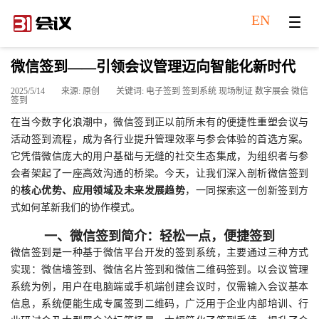
EN
微信签到——引领会议管理迈向智能化新时代
2025/5/14
来源: 原创
关键词: 电子签到 签到系统 现场制证 数字展会 微信
签到
在当今数字化浪潮中，微信签到正以前所未有的便捷性重塑会议与
活动签到流程，成为各行业提升管理效率与参会体验的首选方案。
它凭借微信庞大的用户基础与无缝的社交生态集成，为组织者与参
会者架起了一座高效沟通的桥梁。今天，让我们深入剖析微信签到
的
核心优势、应用领域及未来发展趋势
，一同探索这一创新签到方
式如何革新我们的协作模式。
一、微信签到简介：轻松一点，便捷签到
微信签到是一种基于微信平台开发的签到系统，主要通过三种方式
实现：微信墙签到、微信名片签到和微信二维码签到。以会议管理
系统为例，用户在电脑端或手机端创建会议时，仅需输入会议基本
信息，系统便能生成专属签到二维码，广泛用于企业内部培训、行