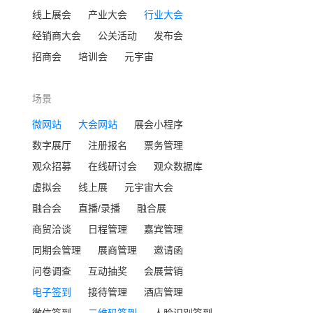
线上展会
产业大会
行业大会
经销商大会
公关活动
发布会
招商会
培训会
元宇宙
场景
微网站
大会网站
展会小程序
数字展厅
注册报名
票务管理
观众招募
在线研讨会
观众数据库
虚拟会
线上展
元宇宙大会
融合会
直播/录播
融合展
商贸洽谈
日程管理
嘉宾管理
同期会管理
展商管理
邀请函
问卷调查
互动抽奖
会展营销
电子签到
接待管理
酒店管理
微信签到
二维码签到
人脸识别签到