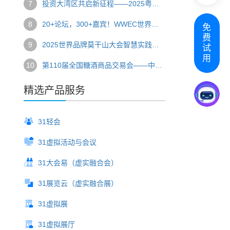
7
投资大湾区共启新征程——2025粤港澳大湾区全球招商大会圆满落幕
8
20+论坛，300+嘉宾！WWEC世界教育大会开启一场全球教育盛宴
免
费
9
2025世界品牌莫干山大会智慧实践全揭秘
试
用
10
第110届全国糖酒商品交易会——中国食品酒类行业风向标
精选产品服务
31轻会
31虚拟活动与会议
31大会易（虚实融合会）
31展览云（虚实融合展）
31虚拟展
31虚拟展厅