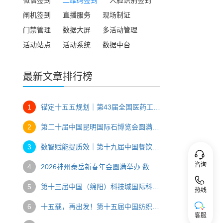
闸机签到
直播服务
现场制证
门禁管理
数据大屏
多活动管理
活动站点
活动系统
数据中台
最新文章排行榜
1
锚定十五五规划｜第43届全国医药工业信息年会数智办会全纪实
2
第二十届中国昆明国际石博览会圆满落幕 数字技术赋能玉石产业双向共赢
3
数智赋能提质效｜第十九届中国餐饮产业发展大会台州圆满落幕
咨询
4
2026神州泰岳新春年会圆满举办 数字技术赋能企业年度盛典
5
第十三届中国（绵阳）科技城国际科技博览会交出创新发展“硬核答卷”
热线
6
十五载，再出发！第十五届中国纺织学术年会智创纺织未来
客服