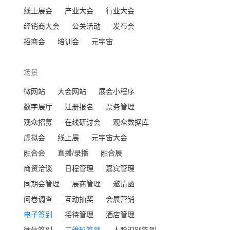
线上展会
产业大会
行业大会
经销商大会
公关活动
发布会
招商会
培训会
元宇宙
场景
微网站
大会网站
展会小程序
数字展厅
注册报名
票务管理
观众招募
在线研讨会
观众数据库
虚拟会
线上展
元宇宙大会
融合会
直播/录播
融合展
商贸洽谈
日程管理
嘉宾管理
同期会管理
展商管理
邀请函
问卷调查
互动抽奖
会展营销
电子签到
接待管理
酒店管理
微信签到
二维码签到
人脸识别签到