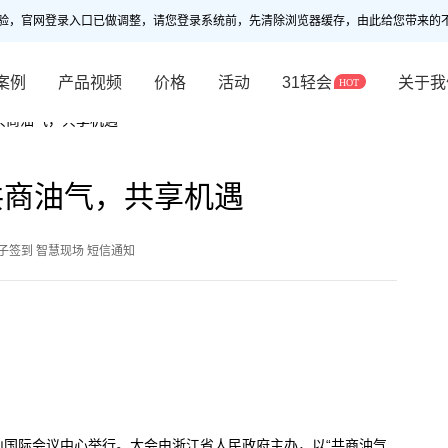
验，官网登录入口已做调整，请您登录系统前，先清除浏览器缓存，由此给您带来的
案例
产品视频
价格
活动
31轻会
关于我
共商油气，共享机遇
共商油气，共享机遇
子签到 智慧现场 短信通知
舟山国际会议中心举行。大会由浙江省人民政府主办，以“共商油气