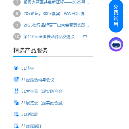
7
投资大湾区共启新征程——2025粤港澳大湾区全球招商大会圆满落幕
免
费
8
20+论坛，300+嘉宾！WWEC世界教育大会开启一场全球教育盛宴
试
用
9
2025世界品牌莫干山大会智慧实践全揭秘
10
第110届全国糖酒商品交易会——中国食品酒类行业风向标
精选产品服务
31轻会
31虚拟活动与会议
31大会易（虚实融合会）
31展览云（虚实融合展）
31虚拟展
31虚拟展厅