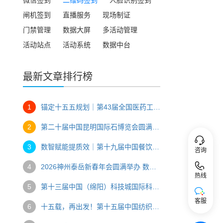
闸机签到
直播服务
现场制证
门禁管理
数据大屏
多活动管理
活动站点
活动系统
数据中台
最新文章排行榜
1
锚定十五五规划｜第43届全国医药工业信息年会数智办会全纪实
2
第二十届中国昆明国际石博览会圆满落幕 数字技术赋能玉石产业双向共赢
3
数智赋能提质效｜第十九届中国餐饮产业发展大会台州圆满落幕
咨询
4
2026神州泰岳新春年会圆满举办 数字技术赋能企业年度盛典
热线
5
第十三届中国（绵阳）科技城国际科技博览会交出创新发展“硬核答卷”
客服
6
十五载，再出发！第十五届中国纺织学术年会智创纺织未来