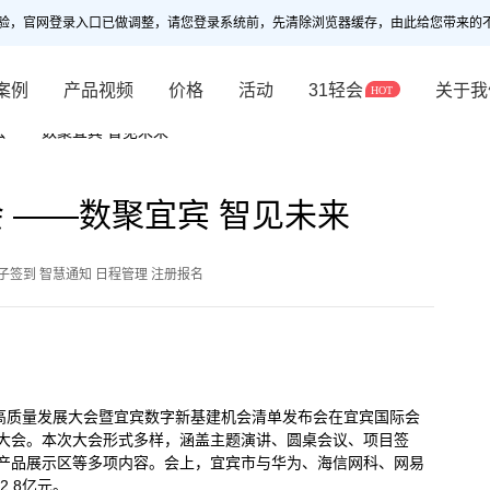
验，官网登录入口已做调整，请您登录系统前，先清除浏览器缓存，由此给您带来的
案例
产品视频
价格
活动
31轻会
关于我
 ——数聚宜宾 智见未来
 ——数聚宜宾 智见未来
子签到 智慧通知 日程管理 注册报名
经济高质量发展大会暨宜宾数字新基建机会清单发布会在宜宾国际会
大会。本次大会形式多样，涵盖主题演讲、圆桌会议、项目签
产品展示区等多项内容。会上，宜宾市与华为、海信网科、网易
.8亿元。