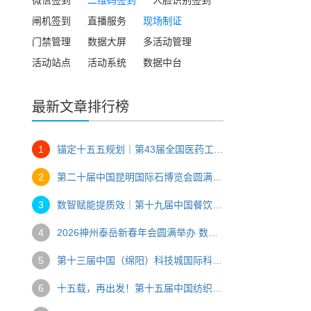
闸机签到
直播服务
现场制证
门禁管理
数据大屏
多活动管理
活动站点
活动系统
数据中台
最新文章排行榜
1
锚定十五五规划｜第43届全国医药工业信息年会数智办会全纪实
2
第二十届中国昆明国际石博览会圆满落幕 数字技术赋能玉石产业双向共赢
3
数智赋能提质效｜第十九届中国餐饮产业发展大会台州圆满落幕
4
2026神州泰岳新春年会圆满举办 数字技术赋能企业年度盛典
5
第十三届中国（绵阳）科技城国际科技博览会交出创新发展“硬核答卷”
6
十五载，再出发！第十五届中国纺织学术年会智创纺织未来