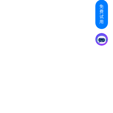
免
费
试
用