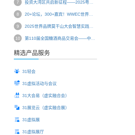
7
投资大湾区共启新征程——2025粤港澳大湾区全球招商大会圆满落幕
8
20+论坛，300+嘉宾！WWEC世界教育大会开启一场全球教育盛宴
9
2025世界品牌莫干山大会智慧实践全揭秘
10
第110届全国糖酒商品交易会——中国食品酒类行业风向标
精选产品服务
31轻会
31虚拟活动与会议
31大会易（虚实融合会）
31展览云（虚实融合展）
31虚拟展
31虚拟展厅